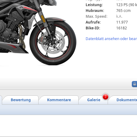
Leistung:
123 PS (90 
Hubraum:
765 ccm
Max. Speed:
k.A.
Aufrufe:
11.977
Bike-ID:
16182
Datenblatt ansehen oder bearb
2
Bewertung
Kommentare
Galerie
Dokument