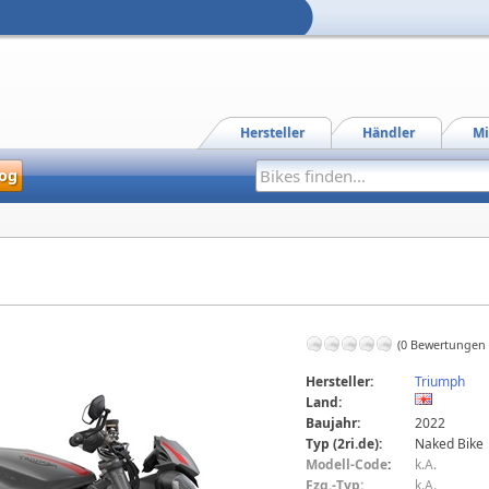
Hersteller
Händler
Mi
og
(0 Bewertungen
Hersteller:
Triumph
Land:
Baujahr:
2022
Typ (2ri.de):
Naked Bike
Modell-Code
:
k.A.
Fzg.-Typ:
k.A.