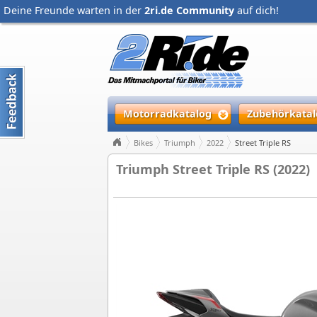
Deine Freunde warten in der
2ri.de Community
auf dich!
Motorradkatalog
Zubehörkatal
Bikes
Triumph
2022
Street Triple RS
Triumph Street Triple RS (2022)