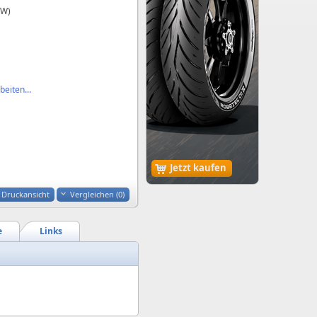
kW)
eiten...
Jetzt kaufen
Druckansicht
Vergleichen (
0
)
e
Links