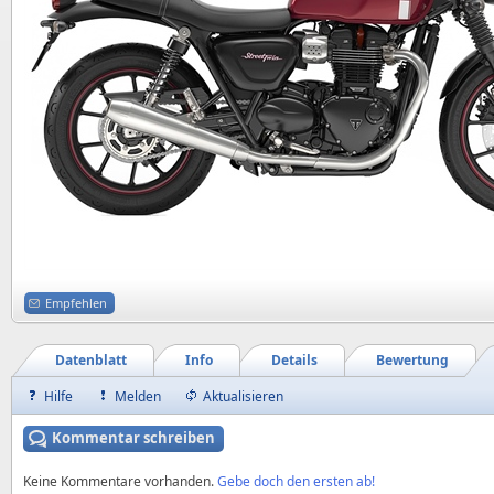
Empfehlen
Datenblatt
Info
Details
Bewertung
Hilfe
Melden
Aktualisieren
Kommentar schreiben
Keine Kommentare vorhanden.
Gebe doch den ersten ab!