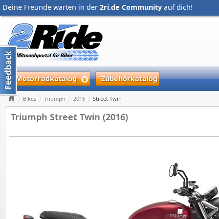
Deine Freunde warten in der
2ri.de Community
auf dich!
Motorradkatalog
Zubehörkatalog
Bikes
Triumph
2016
Street Twin
Triumph Street Twin (2016)