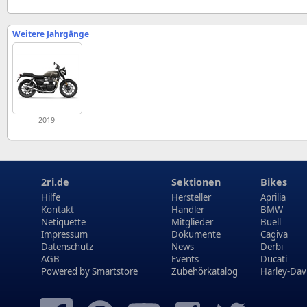
Weitere Jahrgänge
2019
2ri.de
Sektionen
Bikes
Hilfe
Hersteller
Aprilia
Kontakt
Händler
BMW
Netiquette
Mitglieder
Buell
Impressum
Dokumente
Cagiva
Datenschutz
News
Derbi
AGB
Events
Ducati
Powered by
Smartstore
Zubehörkatalog
Harley-Dav