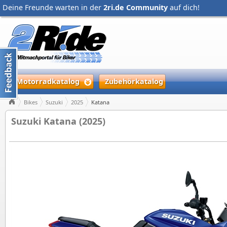
Deine Freunde warten in der
2ri.de Community
auf dich!
Motorradkatalog
Zubehörkatalog
Bikes
Suzuki
2025
Katana
Suzuki Katana (2025)