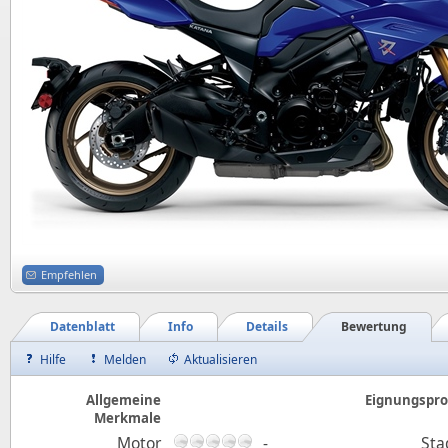
Empfehlen
Datenblatt
Info
Details
Bewertung
Hilfe
Melden
Aktualisieren
Allgemeine
Eignungsprof
Merkmale
Motor
-
Sta