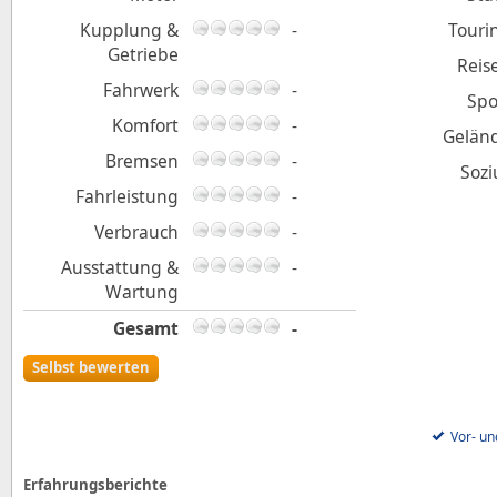
Kupplung &
-
Touri
Getriebe
Reis
Fahrwerk
-
Spo
Komfort
-
Gelän
Bremsen
-
Sozi
Fahrleistung
-
Verbrauch
-
Ausstattung &
-
Wartung
Gesamt
-
Selbst bewerten
Vor- un
Erfahrungsberichte