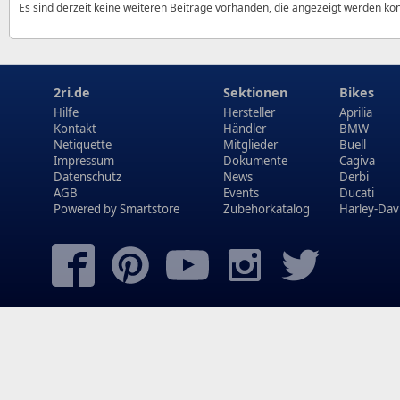
Es sind derzeit keine weiteren Beiträge vorhanden, die angezeigt werden kö
2ri.de
Sektionen
Bikes
Hilfe
Hersteller
Aprilia
Kontakt
Händler
BMW
Netiquette
Mitglieder
Buell
Impressum
Dokumente
Cagiva
Datenschutz
News
Derbi
AGB
Events
Ducati
Powered by
Smartstore
Zubehörkatalog
Harley-Dav