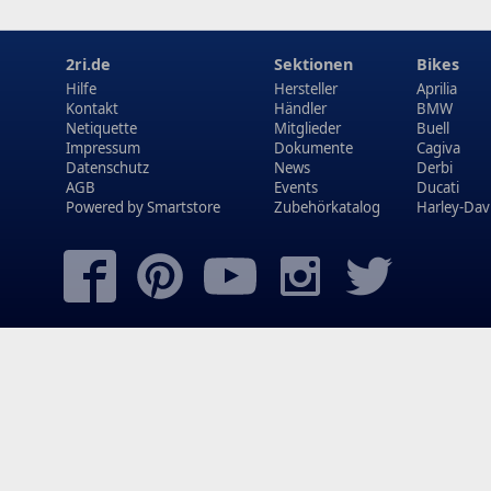
2ri.de
Sektionen
Bikes
Hilfe
Hersteller
Aprilia
Kontakt
Händler
BMW
Netiquette
Mitglieder
Buell
Impressum
Dokumente
Cagiva
Datenschutz
News
Derbi
AGB
Events
Ducati
Powered by
Smartstore
Zubehörkatalog
Harley-Dav