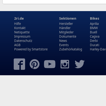
2ri.de
Sektionen
Bikes
Hilfe
Hersteller
Aprilia
Kontakt
Händler
BMW
Netiquette
Mitglieder
Buell
Impressum
Dokumente
Cagiva
Datenschutz
News
Derbi
AGB
Events
Ducati
Powered by
Smartstore
Zubehörkatalog
Harley-Dav