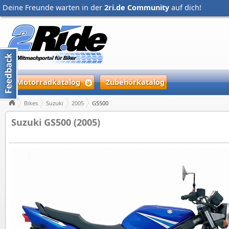
Deine Freunde warten in der
2ri.de Community
auf dich!
Motorradkatalog
Zubehörkatalog
Bikes
Suzuki
2005
GS500
Suzuki GS500 (2005)