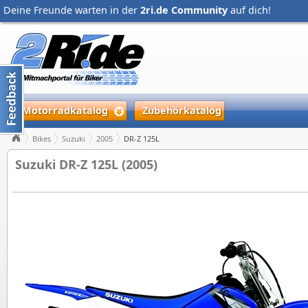
Deine Freunde warten in der
2ri.de Community
auf dich!
Motorradkatalog
Zubehörkatalog
Bikes
Suzuki
2005
DR-Z 125L
Suzuki DR-Z 125L (2005)