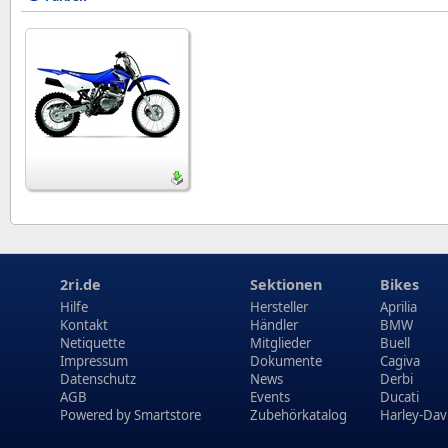
2ri.de
Sektionen
Bikes
Hilfe
Hersteller
Aprilia
Kontakt
Händler
BMW
Netiquette
Mitglieder
Buell
Impressum
Dokumente
Cagiva
Datenschutz
News
Derbi
AGB
Events
Ducati
Powered by
Smartstore
Zubehörkatalog
Harley-Dav