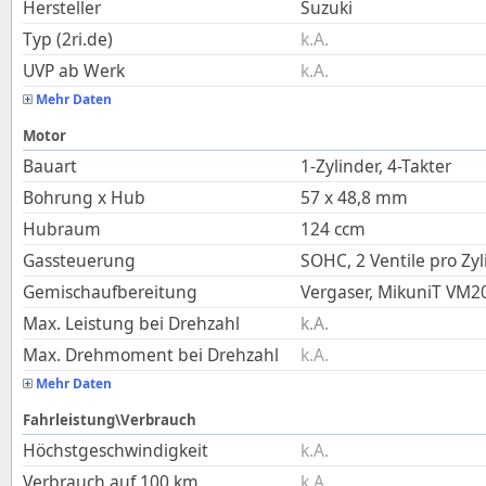
Hersteller
Suzuki
Typ (2ri.de)
k.A.
UVP ab Werk
k.A.
Mehr Daten
Motor
Bauart
1-Zylinder, 4-Takter
Bohrung x Hub
57
x
48,8
mm
Hubraum
124
ccm
Gassteuerung
SOHC, 2 Ventile pro Zyl
Gemischaufbereitung
Vergaser, MikuniT VM2
Max. Leistung bei Drehzahl
k.A.
Max. Drehmoment bei Drehzahl
k.A.
Mehr Daten
Fahrleistung\Verbrauch
Höchstgeschwindigkeit
k.A.
Verbrauch auf 100 km
k.A.