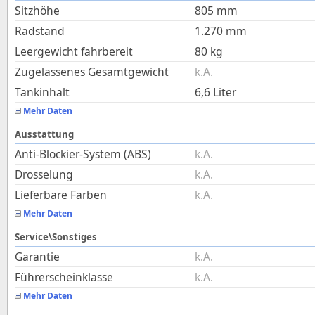
Sitzhöhe
805
mm
Radstand
1.270
mm
Leergewicht fahrbereit
80
kg
Zugelassenes Gesamtgewicht
k.A.
Tankinhalt
6,6
Liter
Mehr Daten
Ausstattung
Anti-Blockier-System (ABS)
k.A.
Drosselung
k.A.
Lieferbare Farben
k.A.
Mehr Daten
Service\Sonstiges
Garantie
k.A.
Führerscheinklasse
k.A.
Mehr Daten