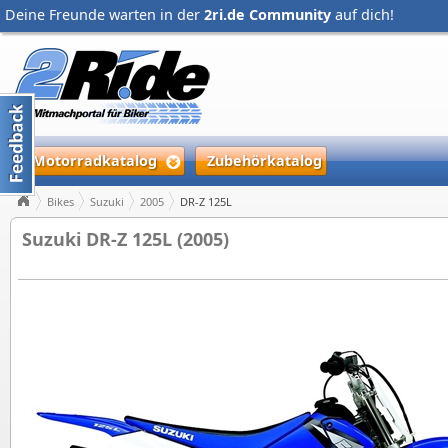
Deine Freunde warten in der
2ri.de Community
auf dich!
Motorradkatalog
Zubehörkatalog
Bikes
Suzuki
2005
DR-Z 125L
Suzuki DR-Z 125L (2005)