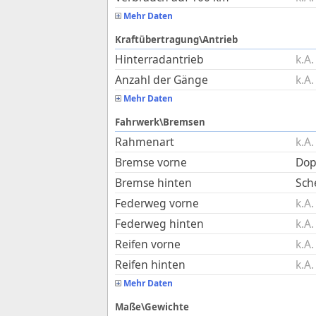
Mehr Daten
Kraftübertragung\Antrieb
Hinterradantrieb
k.A.
Anzahl der Gänge
k.A.
Mehr Daten
Fahrwerk\Bremsen
Rahmenart
k.A.
Bremse vorne
Dop
Bremse hinten
Sch
Federweg vorne
k.A.
Federweg hinten
k.A.
Reifen vorne
k.A.
Reifen hinten
k.A.
Mehr Daten
Maße\Gewichte