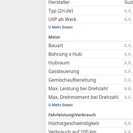
Hersteller
Suz
Typ (2ri.de)
k.A.
UVP ab Werk
k.A.
Mehr Daten
Motor
Bauart
k.A.
Bohrung x Hub
k.A.
Hubraum
k.A.
Gassteuerung
k.A.
Gemischaufbereitung
k.A.
Max. Leistung bei Drehzahl
k.A.
Max. Drehmoment bei Drehzahl
k.A.
Mehr Daten
Fahrleistung\Verbrauch
Höchstgeschwindigkeit
k.A.
Verbrauch auf 100 km
k.A.