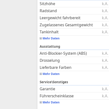
Sitzhöhe
k.A.
Radstand
k.A.
Leergewicht fahrbereit
k.A.
Zugelassenes Gesamtgewicht
k.A.
Tankinhalt
k.A.
Mehr Daten
Ausstattung
Anti-Blockier-System (ABS)
k.A.
Drosselung
k.A.
Lieferbare Farben
k.A.
Mehr Daten
Service\Sonstiges
Garantie
k.A.
Führerscheinklasse
k.A.
Mehr Daten