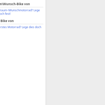
m\Wunsch-Bike von
Traum-\Wunschmotorrad? Lege
och fest!
 Bike von
erstes Motorrad? Lege dies doch