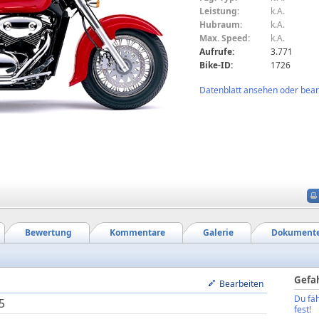
Leistung:
k.A.
Hubraum:
k.A.
Max. Speed:
k.A.
Aufrufe:
3.771
Bike-ID:
1726
Datenblatt ansehen oder bearb
Bewertung
Kommentare
Galerie
Dokument
Gefa
Bearbeiten
Du fäh
5
fest!