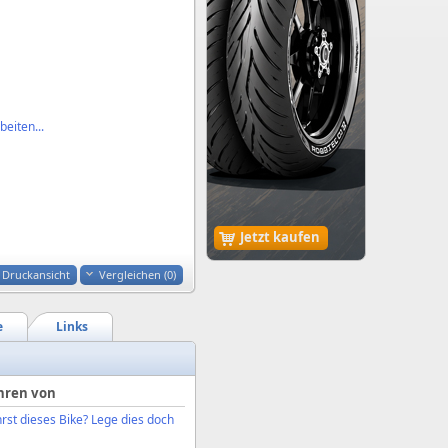
eiten...
Jetzt kaufen
Druckansicht
Vergleichen (
0
)
e
Links
hren von
rst dieses Bike? Lege dies doch