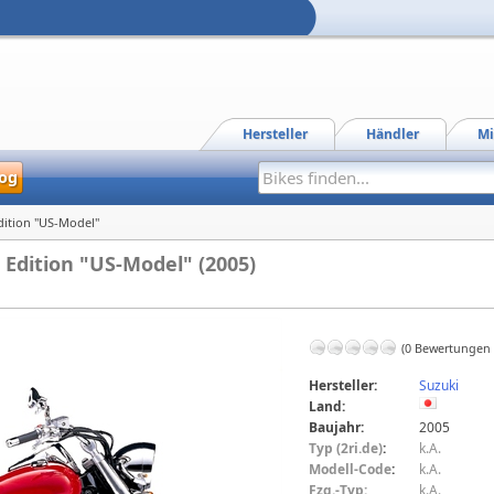
Hersteller
Händler
Mi
og
dition "US-Model"
 Edition "US-Model" (2005)
(0 Bewertungen
Hersteller:
Suzuki
Land:
Baujahr:
2005
Typ (2ri.de)
:
k.A.
Modell-Code
:
k.A.
Fzg.-Typ:
k.A.