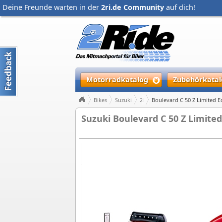
Deine Freunde warten in der
2ri.de Community
auf dich!
Motorradkatalog
Zubehörkatal
Bikes
Suzuki
2005
Boulevard C 50 Z Limited E
Suzuki Boulevard C 50 Z Limited