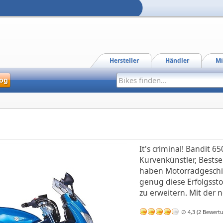
Hersteller
Händler
Mi
og
It's criminal! Bandit 6
Kurvenkünstler, Bestsel
haben Motorradgeschi
genug diese Erfolgssto
zu erweitern. Mit der 
∅ 4,3 (2 Bewert