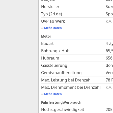
Hersteller
Suz
Typ (2ri.de)
Spo
UVP ab Werk
k.A.
Mehr Daten
Motor
Bauart
4-Zy
Bohrung x Hub
65,
Hubraum
656
Gassteuerung
dohc
Gemischaufbereitung
Ver
Max. Leistung bei Drehzahl
78 
Max. Drehmoment bei Drehzahl
k.A.
Mehr Daten
Fahrleistung\Verbrauch
Höchstgeschwindigkeit
205