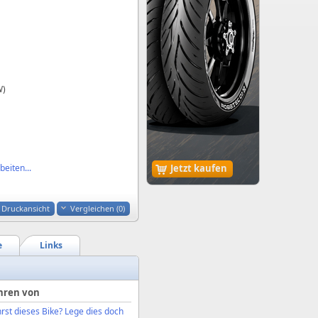
W)
eiten...
Jetzt kaufen
Druckansicht
Vergleichen (
0
)
e
Links
hren von
rst dieses Bike? Lege dies doch