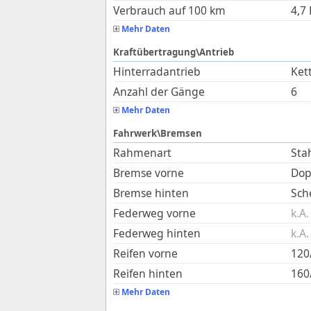
Verbrauch auf 100 km
4,7
Mehr Daten
Kraftübertragung\Antrieb
Hinterradantrieb
Ket
Anzahl der Gänge
6
Mehr Daten
Fahrwerk\Bremsen
Rahmenart
Sta
Bremse vorne
Dop
Bremse hinten
Sch
Federweg vorne
k.A.
Federweg hinten
k.A.
Reifen vorne
120
Reifen hinten
160
Mehr Daten