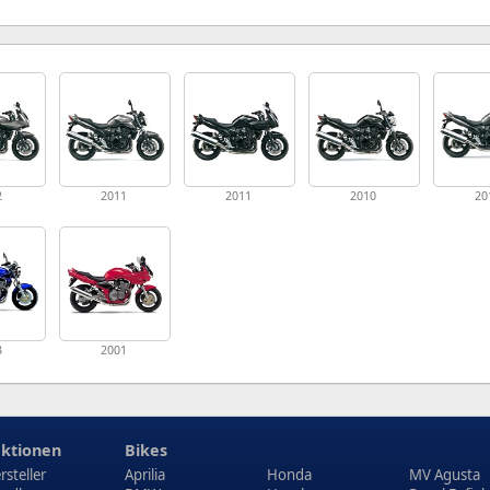
2
2011
2011
2010
20
3
2001
ktionen
Bikes
rsteller
Aprilia
Honda
MV Agusta