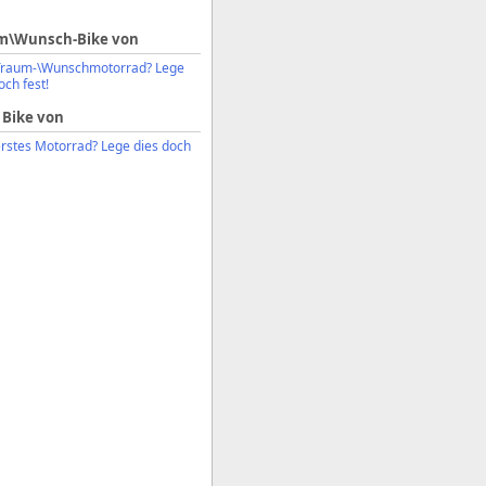
m\Wunsch-Bike von
Traum-\Wunschmotorrad? Lege
och fest!
 Bike von
erstes Motorrad? Lege dies doch