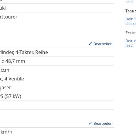
fest!
uki
Trau
rttourer
Dein 
dies d
Erste
Dein 
Bearbeiten
fest!
linder, 4-Takter, Reihe
5
x
48,7
mm
ccm
, 4 Ventile
gaser
PS (57 kW)
Bearbeiten
km/h