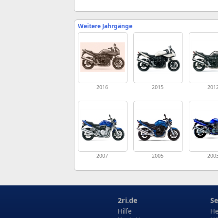
Weitere Jahrgänge
2016
2015
201
2007
2005
200
2ri.de
Se
Hilfe
He