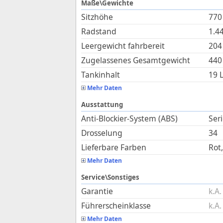
Maße\Gewichte
Sitzhöhe
770
Radstand
1.4
Leergewicht fahrbereit
204
Zugelassenes Gesamtgewicht
440
Tankinhalt
19
L
Mehr Daten
Ausstattung
Anti-Blockier-System (ABS)
Ser
Drosselung
34
Lieferbare Farben
Rot,
Mehr Daten
Service\Sonstiges
Garantie
k.A.
Führerscheinklasse
k.A.
Mehr Daten