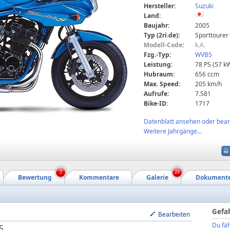
Hersteller:
Suzuki
Land:
Baujahr:
2005
Typ (2ri.de):
Sporttourer
Modell-Code
:
k.A.
Fzg.-Typ:
WVB5
Leistung:
78 PS (57 k
Hubraum:
656 ccm
Max. Speed:
205 km/h
Aufrufe:
7.581
Bike-ID:
1717
Datenblatt ansehen oder bearb
Weitere Jahrgänge...
2
24
Bewertung
Kommentare
Galerie
Dokument
Gefa
Bearbeiten
Du fäh
5