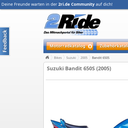
Deine Freunde warten in der
2ri.de Community
auf dich!
Motorradkatalog
Zubehörkatal
Bikes
Suzuki
2005
Bandit 650S
Suzuki Bandit 650S (2005)