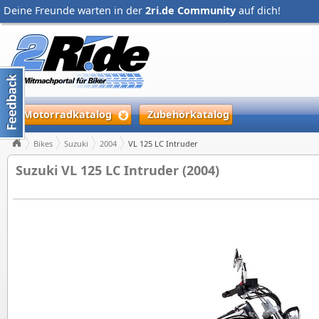
Deine Freunde warten in der
2ri.de Community
auf dich!
Motorradkatalog
Zubehörkatalog
Bikes
Suzuki
2004
VL 125 LC Intruder
Suzuki VL 125 LC Intruder (2004)