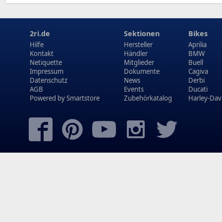
2ri.de
Sektionen
Bikes
Hilfe
Hersteller
Aprilia
Kontakt
Händler
BMW
Netiquette
Mitglieder
Buell
Impressum
Dokumente
Cagiva
Datenschutz
News
Derbi
AGB
Events
Ducati
Powered by
Smartstore
Zubehörkatalog
Harley-Dav