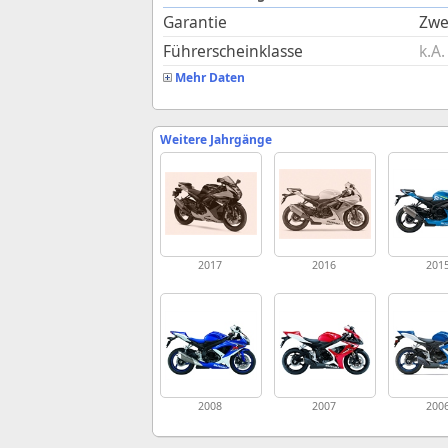
Garantie
Zwe
Führerscheinklasse
k.A.
Mehr Daten
Weitere Jahrgänge
2017
2016
201
2008
2007
200