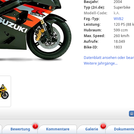
Baujahr:
2004
Typ (2ri.de):
Superbike
Modell-Code
:
k.A.
Fzg.-Typ:
WVB2
Leistung:
120 PS (88 
Hubraum:
599 ccm
Max. Speed:
260 km/h
Aufrufe:
18.049
Bike-ID:
1803
Datenblatt ansehen oder bearb
Weitere Jahrgänge...
3
44
Bewertung
Kommentare
Galerie
Dokument