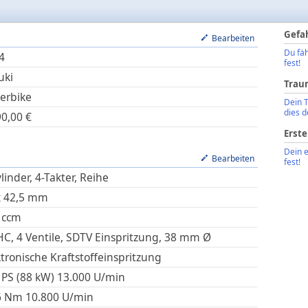
Gefa
Bearbeiten
Du fäh
4
fest!
uki
Trau
erbike
Dein 
dies d
90,00
€
Erste
Dein 
Bearbeiten
fest!
linder, 4-Takter, Reihe
x
42,5
mm
ccm
C, 4 Ventile, SDTV Einspritzung, 38 mm Ø
ktronische Kraftstoffeinspritzung
 PS (88 kW)
13.000
U/min
6
Nm
10.800
U/min