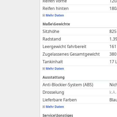
Reifen vorne
120
Reifen hinten
180
Mehr Daten
Maße\Gewichte
Sitzhöhe
825
Radstand
1.3
Leergewicht fahrbereit
161
Zugelassenes Gesamtgewicht
380
Tankinhalt
17
L
Mehr Daten
Ausstattung
Anti-Blockier-System (ABS)
Nich
Drosselung
k.A.
Lieferbare Farben
Bla
Mehr Daten
Service\Sonstiges