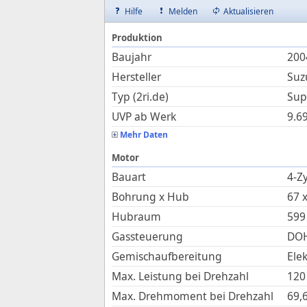
Hilfe
Melden
Aktualisieren
Produktion
Baujahr
200
Hersteller
Suz
Typ (2ri.de)
Sup
UVP ab Werk
9.6
Mehr Daten
Motor
Bauart
4-Zy
Bohrung x Hub
67
Hubraum
599
Gassteuerung
DOH
Gemischaufbereitung
Ele
Max. Leistung bei Drehzahl
120
Max. Drehmoment bei Drehzahl
69,