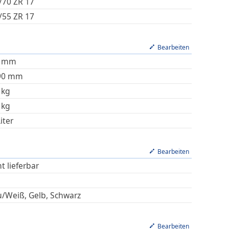
/70 ZR 17
/55 ZR 17
Bearbeiten
mm
90
mm
kg
kg
iter
Bearbeiten
t lieferbar
u/Weiß, Gelb, Schwarz
Bearbeiten