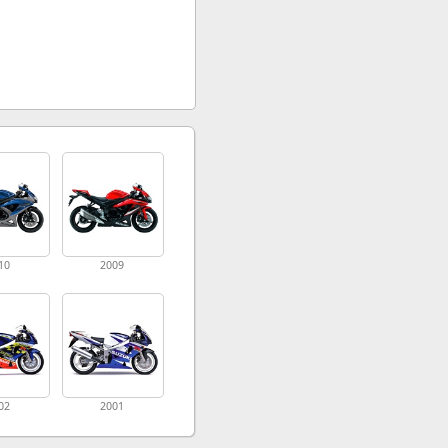
10
2009
02
2001