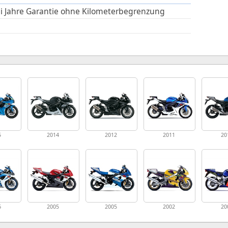
i Jahre Garantie ohne Kilometerbegrenzung
5
2014
2012
2011
20
6
2005
2005
2002
20