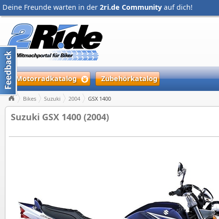
Deine Freunde warten in der
2ri.de Community
auf dich!
Motorradkatalog
Zubehörkatalog
Bikes
Suzuki
2004
GSX 1400
Suzuki GSX 1400 (2004)