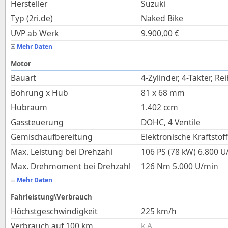
Hersteller
Suzuki
Typ (2ri.de)
Naked Bike
UVP ab Werk
9.900,00
€
Mehr Daten
Motor
Bauart
4-Zylinder, 4-Takter, Re
Bohrung x Hub
81
x
68
mm
Hubraum
1.402
ccm
Gassteuerung
DOHC, 4 Ventile
Gemischaufbereitung
Elektronische Kraftstof
Max. Leistung bei Drehzahl
106 PS (78 kW)
6.800
U
Max. Drehmoment bei Drehzahl
126
Nm
5.000
U/min
Mehr Daten
Fahrleistung\Verbrauch
Höchstgeschwindigkeit
225
km/h
Verbrauch auf 100 km
k.A.