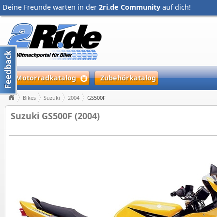
Deine Freunde warten in der
2ri.de Community
auf dich!
Motorradkatalog
Zubehörkatalog
Bikes
Suzuki
2004
GS500F
Suzuki GS500F (2004)