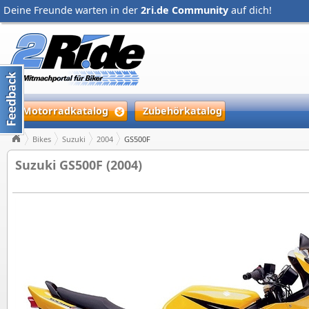
Deine Freunde warten in der
2ri.de Community
auf dich!
Motorradkatalog
Zubehörkatalog
Bikes
Suzuki
2004
GS500F
Suzuki GS500F (2004)