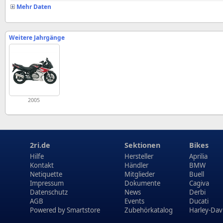
Mehr Daten
Weitere Jahrgänge
2005
2ri.de
Sektionen
Bikes
Hilfe
Hersteller
Aprilia
Kontakt
Händler
BMW
Netiquette
Mitglieder
Buell
Impressum
Dokumente
Cagiva
Datenschutz
News
Derbi
AGB
Events
Ducati
Powered by
Smartstore
Zubehörkatalog
Harley-Dav