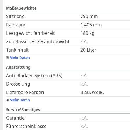
Maße\Gewichte
Sitzhöhe
790
mm
Radstand
1.405
mm
Leergewicht fahrbereit
180
kg
Zugelassenes Gesamtgewicht
k.A.
Tankinhalt
20
Liter
Mehr Daten
Ausstattung
Anti-Blockier-System (ABS)
k.A.
Drosselung
k.A.
Lieferbare Farben
Blau/Weiß,
Mehr Daten
Service\Sonstiges
Garantie
k.A.
Führerscheinklasse
k.A.