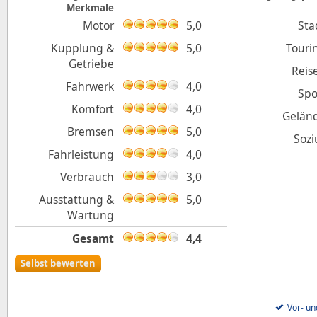
Merkmale
Motor
5,0
Sta
Kupplung &
5,0
Touri
Getriebe
Reis
Fahrwerk
4,0
Spo
Komfort
4,0
Gelän
Bremsen
5,0
Sozi
Fahrleistung
4,0
Verbrauch
3,0
Ausstattung &
5,0
Wartung
Gesamt
4,4
Selbst bewerten
Vor- un