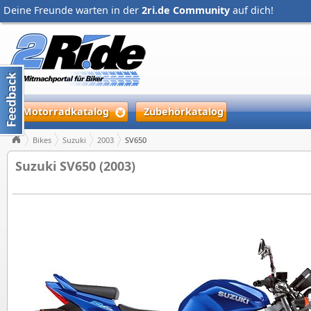
Deine Freunde warten in der
2ri.de Community
auf dich!
Motorradkatalog
Zubehörkatalog
Bikes
Suzuki
2003
SV650
Suzuki SV650 (2003)