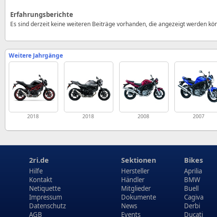
Erfahrungsberichte
Es sind derzeit keine weiteren Beiträge vorhanden, die angezeigt werden kö
Weitere Jahrgänge
2018
2018
2008
2007
2ri.de
Sektionen
Bikes
Hilfe
Hersteller
Aprilia
Kontakt
Händler
BMW
Netiquette
Mitglieder
Buell
Impressum
Dokumente
Cagiva
Datenschutz
News
Derbi
AGB
Events
Ducati