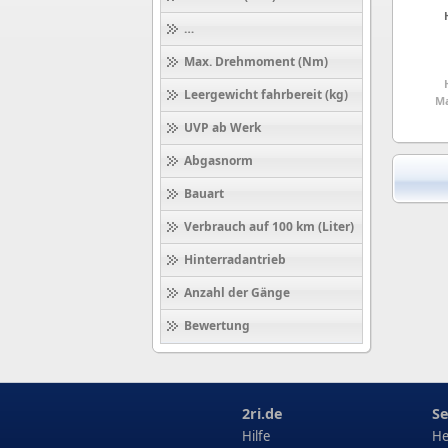
Höchstgeschwindigkeit (km/h)
Max. Drehmoment (Nm)
Leergewicht fahrbereit (kg)
Ma
UVP ab Werk
Abgasnorm
Bauart
Verbrauch auf 100 km (Liter)
Hinterradantrieb
Anzahl der Gänge
Bewertung
2ri.de
Se
Hilfe
He