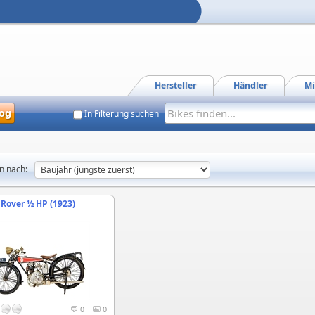
Hersteller
Händler
Mi
og
In Filterung suchen
n nach:
Rover ½ HP (1923)
0
0