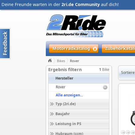
Deine Freunde warten in der
2ri.de Community
auf dich!
Motorradkatalog
Zubehörkatal
Bikes
Rover
Ergebnis filtern
1
Bike
Sortiere
Hersteller
Rover
Alle anzeigen...
Typ (2ri.de)
Baujahr
Leistung in PS
Hubraum (ccm)