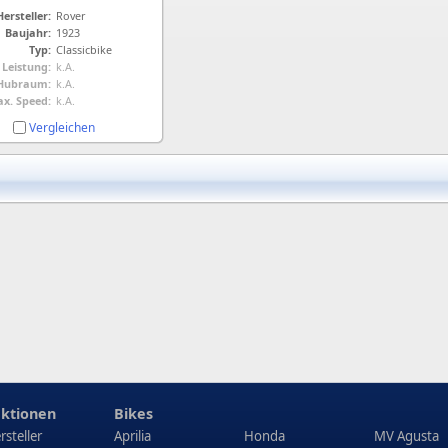
Hersteller:
Rover
Baujahr:
1923
Typ:
Classicbike
Leistung:
k.A.
Hubraum:
k.A.
x. Speed:
k.A.
Vergleichen
ktionen
Bikes
rsteller
Aprilia
Honda
MV Agusta