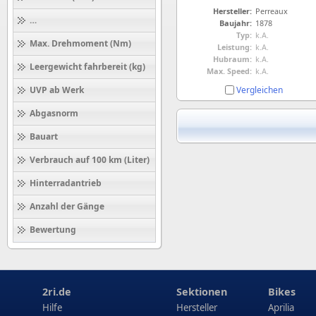
Hersteller:
Perreaux
Höchstgeschwindigkeit (km/h)
Baujahr:
1878
Typ:
k.A.
Max. Drehmoment (Nm)
Leistung:
k.A.
Hubraum:
k.A.
Leergewicht fahrbereit (kg)
Max. Speed:
k.A.
Vergleichen
UVP ab Werk
Abgasnorm
Bauart
Verbrauch auf 100 km (Liter)
Hinterradantrieb
Anzahl der Gänge
Bewertung
2ri.de
Sektionen
Bikes
Hilfe
Hersteller
Aprilia