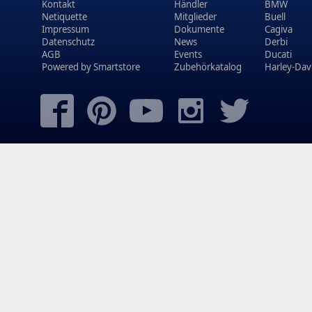
Kontakt
Händler
BMW
Netiquette
Mitglieder
Buell
Impressum
Dokumente
Cagiva
Datenschutz
News
Derbi
AGB
Events
Ducati
Powered by
Smartstore
Zubehörkatalog
Harley-Dav