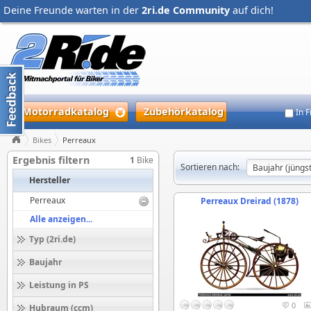
Deine Freunde warten in der
2ri.de Community
auf dich!
Motorradkatalog
Zubehörkatalog
In 
Bikes
Perreaux
Ergebnis filtern
1
Bike
Sortieren nach:
Hersteller
Perreaux
Perreaux Dreirad (1878)
Alle anzeigen...
Typ (2ri.de)
Baujahr
Leistung in PS
0
Hubraum (ccm)