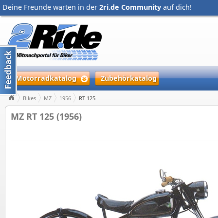
Deine Freunde warten in der
2ri.de Community
auf dich!
Motorradkatalog
Zubehörkatalog
Bikes
MZ
1956
RT 125
MZ RT 125 (1956)