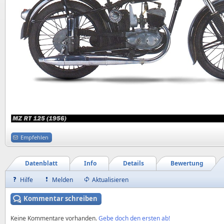
Empfehlen
Datenblatt
Info
Details
Bewertung
Hilfe
Melden
Aktualisieren
Kommentar schreiben
Keine Kommentare vorhanden.
Gebe doch den ersten ab!