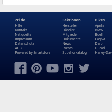
2ri.de
Sektionen
Bikes
Hilfe
Hersteller
Aprilia
Kontakt
Händler
BMW
Netiquette
Mitglieder
Buell
Impressum
Dokumente
Cagiva
Datenschutz
News
Derbi
AGB
Events
Ducati
Powered by
Smartstore
Zubehörkatalog
Harley-Dav