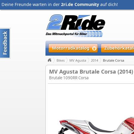
Deine Freunde warten in der
2ri.de Community
auf dich!
Motorradkatalog
Zubehörkatal
Bikes
MV Agusta
2014
Brutale Corsa
MV Agusta Brutale Corsa (2014)
Brutale 1090RR Corsa