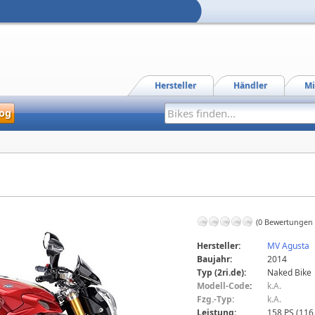
Hersteller
Händler
Mi
og
(0 Bewertungen
Hersteller:
MV Agusta
Baujahr:
2014
Typ (2ri.de):
Naked Bike
Modell-Code
:
k.A.
Fzg.-Typ:
k.A.
Leistung:
158 PS (116