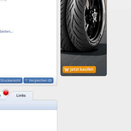
eiten...
Jetzt kaufen
Druckansicht
Vergleichen (
0
)
7
e
Links