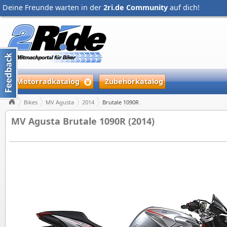
Deine Freunde warten in der
2ri.de Community
auf dich!
Motorradkatalog
Zubehörkatalog
Bikes
MV Agusta
2014
Brutale 1090R
MV Agusta Brutale 1090R (2014)