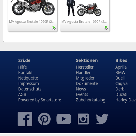
MV Agusta Brutale 1090R (2014)
MV Agusta Brutale 1090R (2014)
2ri.de
Sektionen
Bikes
Hilfe
Hersteller
Aprilia
Kontakt
Händler
BMW
Netiquette
Mitglieder
Buell
Impressum
Dokumente
Cagiva
Datenschutz
News
Derbi
AGB
Events
Ducati
Powered by
Smartstore
Zubehörkatalog
Harley-Dav