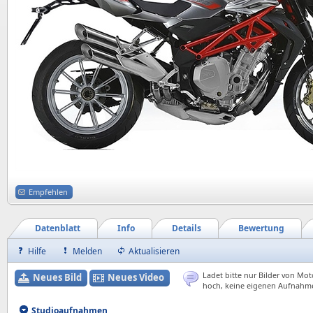
Empfehlen
Datenblatt
Info
Details
Bewertung
Hilfe
Melden
Aktualisieren
Ladet bitte nur Bilder von Mot
Neues Bild
Neues Video
hoch, keine eigenen Aufnahm
Studioaufnahmen