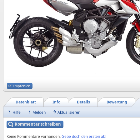
Empfehlen
Datenblatt
Info
Details
Bewertung
Hilfe
Melden
Aktualisieren
Kommentar schreiben
Keine Kommentare vorhanden.
Gebe doch den ersten ab!