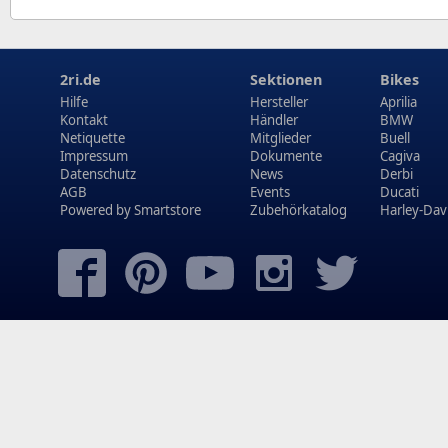
2ri.de
Sektionen
Bikes
Hilfe
Hersteller
Aprilia
Kontakt
Händler
BMW
Netiquette
Mitglieder
Buell
Impressum
Dokumente
Cagiva
Datenschutz
News
Derbi
AGB
Events
Ducati
Powered by
Smartstore
Zubehörkatalog
Harley-Dav