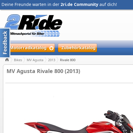
Deine Freunde warten in der
2ri.de Community
auf dich!
Motorradkatalog
Zubehörkatalog
Bikes
MV Agusta
2013
Rivale 800
MV Agusta Rivale 800 (2013)