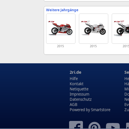
Weitere Jahrgänge
2015
2015
201
2ri.de
Se
Hilfe
He
Kontakt
Hä
Netiquette
Mi
Impressum
Do
Datenschutz
N
AGB
Ev
Powered by
Smartstore
Zu