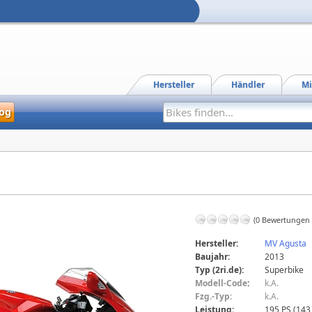
Hersteller
Händler
Mi
og
(0 Bewertungen
Hersteller:
MV Agusta
Baujahr:
2013
Typ (2ri.de):
Superbike
Modell-Code
:
k.A.
Fzg.-Typ:
k.A.
Leistung:
195 PS (143