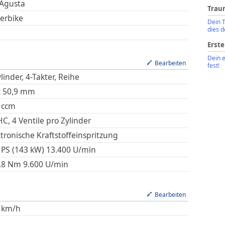
Agusta
Trau
erbike
Dein 
dies d
Erste
Dein 
Bearbeiten
fest!
linder, 4-Takter, Reihe
x
50,9
mm
ccm
C, 4 Ventile pro Zylinder
ktronische Kraftstoffeinspritzung
 PS (143 kW)
13.400
U/min
,8
Nm
9.600
U/min
Bearbeiten
km/h