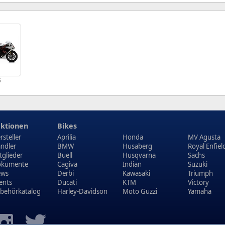
5
ktionen
Bikes
rsteller
Aprilia
Honda
MV Agusta
ndler
BMW
Husaberg
Royal Enfiel
tglieder
Buell
Husqvarna
Sachs
kumente
Cagiva
Indian
Suzuki
ews
Derbi
Kawasaki
Triumph
ents
Ducati
KTM
Victory
behörkatalog
Harley-Davidson
Moto Guzzi
Yamaha