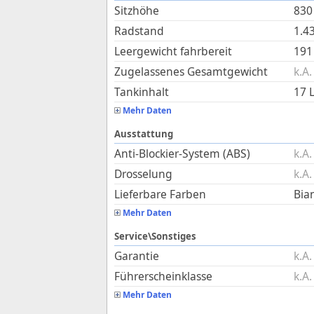
Sitzhöhe
830
Radstand
1.4
Leergewicht fahrbereit
191
Zugelassenes Gesamtgewicht
k.A.
Tankinhalt
17
L
Mehr Daten
Ausstattung
Anti-Blockier-System (ABS)
k.A.
Drosselung
k.A.
Lieferbare Farben
Bia
Mehr Daten
Service\Sonstiges
Garantie
k.A.
Führerscheinklasse
k.A.
Mehr Daten