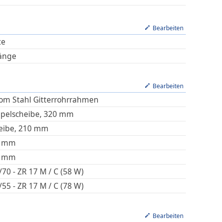
Bearbeiten
te
änge
Bearbeiten
om Stahl Gitterrohrrahmen
pelscheibe, 320 mm
eibe, 210 mm
mm
mm
/70 - ZR 17 M / C (58 W)
/55 - ZR 17 M / C (78 W)
Bearbeiten