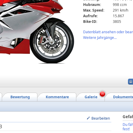
Hubraum:
998 ccm
Max. Speed:
291 km/h
Aufrufe:
15.867
Bike-ID:
3805
Datenblatt ansehen oder bearb
Weitere Jahrgänge...
98
Bewertung
Kommentare
Galerie
Dokument
Gefa
Bearbeiten
Du fäh
3
fest!