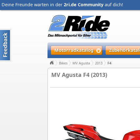
Deine Freunde warten in der
2ri.de Community
auf dich!
Motorradkatalog
Zubehörkatal
Bikes
MV Agusta
2013
F4
MV Agusta F4 (2013)