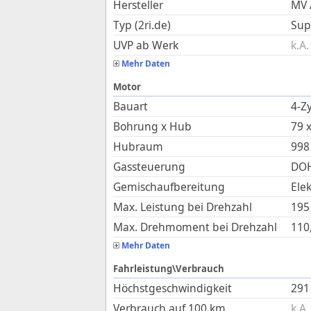
Hersteller
MV 
Typ (2ri.de)
Sup
UVP ab Werk
k.A.
Mehr Daten
Motor
Bauart
4-Zy
Bohrung x Hub
79
Hubraum
998
Gassteuerung
DOH
Gemischaufbereitung
Ele
Max. Leistung bei Drehzahl
195
Max. Drehmoment bei Drehzahl
110
Mehr Daten
Fahrleistung\Verbrauch
Höchstgeschwindigkeit
291
Verbrauch auf 100 km
k.A.