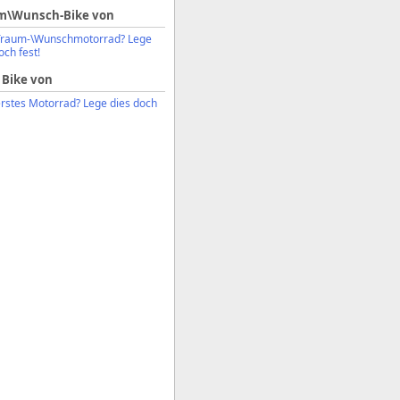
m\Wunsch-Bike von
Traum-\Wunschmotorrad? Lege
och fest!
 Bike von
erstes Motorrad? Lege dies doch