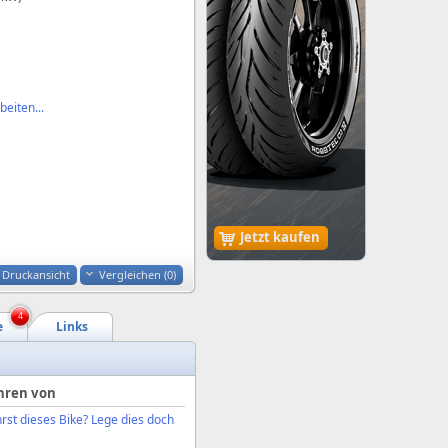
eiten...
Jetzt kaufen
Druckansicht
Vergleichen (
0
)
4
e
Links
hren von
rst dieses Bike? Lege dies doch