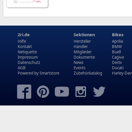
2ri.de
Sektionen
Bikes
Hilfe
Hersteller
Aprilia
Kontakt
Händler
BMW
Netiquette
Mitglieder
Buell
Impressum
Dokumente
Cagiva
Datenschutz
News
Derbi
AGB
Events
Ducati
Powered by
Smartstore
Zubehörkatalog
Harley-Dav