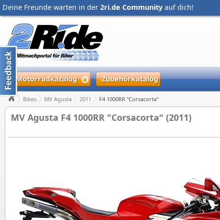
Deine Freunde warten in der
2ri.de Community
auf dich!
Motorradkatalog
Zubehörkatalog
Bikes
MV Agusta
2011
F4 1000RR "Corsacorta"
MV Agusta F4 1000RR "Corsacorta" (2011)