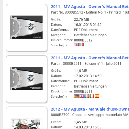
2011 - MV Agusta - Owner's Manual-Betr
Part No. 8000B5512 - Edition No. 1 - Printed in Ju
Größe:
22,76 MB
Datum:
16.01.2013 01:12
Dateiformat:
PDF Dokument
Kategorie:
Betriebsanleitungen
Drucknummer:
8000B5512
Sprache(n):
2011 - MV Agusta - Owner's Manual-Betr
Part. n. 8000B5511 - Edición n° 1 - Julio 2011
Größe:
11,6 MB
Datum:
17.02.2013 14:59
Dateiformat:
PDF Dokument
Kategorie:
Betriebsanleitungen
Drucknummer:
8000B5511
Sprache(n):
2012 - MV Agusta - Manuale d'uso-Owne
8000B3790 - Coppie di serraggio mototelaio MV
Größe:
1,45 MB
Datum:
14.03.2013 16:33