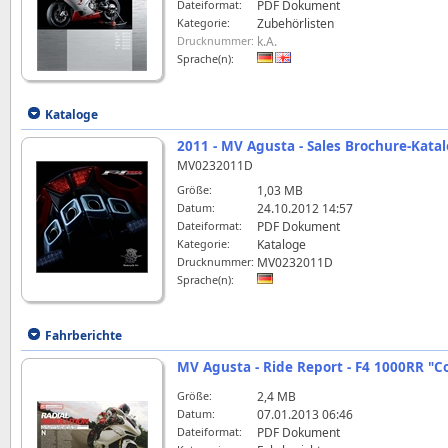
Dateiformat:
PDF Dokument
Kategorie:
Zubehörlisten
Drucknummer:
k.A.
Sprache(n):
Kataloge
2011 - MV Agusta - Sales Brochure-Katal
MV0232011D
Größe:
1,03 MB
Datum:
24.10.2012 14:57
Dateiformat:
PDF Dokument
Kategorie:
Kataloge
Drucknummer:
MV0232011D
Sprache(n):
Fahrberichte
MV Agusta - Ride Report - F4 1000RR "C
Größe:
2,4 MB
Datum:
07.01.2013 06:46
Dateiformat:
PDF Dokument