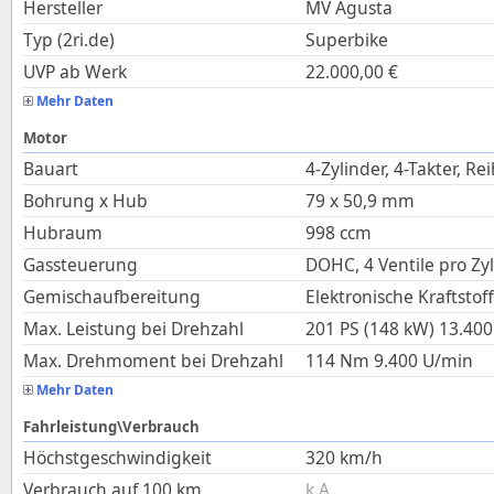
Hersteller
MV Agusta
Typ (2ri.de)
Superbike
UVP ab Werk
22.000,00
€
Mehr Daten
Motor
Bauart
4-Zylinder, 4-Takter, Re
Bohrung x Hub
79
x
50,9
mm
Hubraum
998
ccm
Gassteuerung
DOHC, 4 Ventile pro Zy
Gemischaufbereitung
Elektronische Kraftstof
Max. Leistung bei Drehzahl
201 PS (148 kW)
13.400
Max. Drehmoment bei Drehzahl
114
Nm
9.400
U/min
Mehr Daten
Fahrleistung\Verbrauch
Höchstgeschwindigkeit
320
km/h
Verbrauch auf 100 km
k.A.