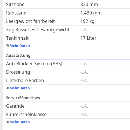
Sitzhöhe
830
mm
Radstand
1.430
mm
Leergewicht fahrbereit
192
kg
Zugelassenes Gesamtgewicht
k.A.
Tankinhalt
17
Liter
Mehr Daten
Ausstattung
Anti-Blockier-System (ABS)
k.A.
Drosselung
k.A.
Lieferbare Farben
k.A.
Mehr Daten
Service\Sonstiges
Garantie
k.A.
Führerscheinklasse
k.A.
Mehr Daten