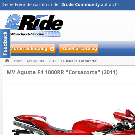
Deine Freunde warten in der
2ri.de Community
auf dich!
Motorradkatalog
Zubehörkatalog
Bikes
MV Agusta
2011
F4 1000RR "Corsacorta"
MV Agusta F4 1000RR "Corsacorta" (2011)