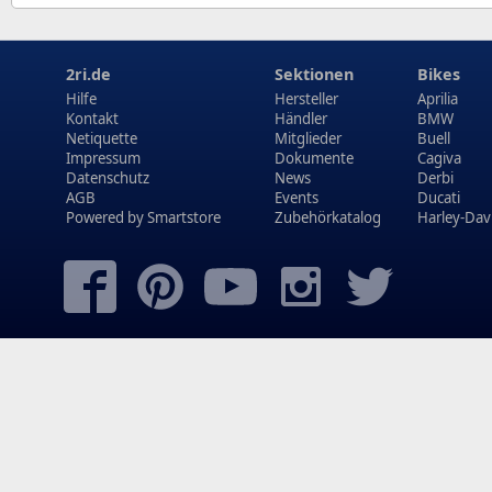
2ri.de
Sektionen
Bikes
Hilfe
Hersteller
Aprilia
Kontakt
Händler
BMW
Netiquette
Mitglieder
Buell
Impressum
Dokumente
Cagiva
Datenschutz
News
Derbi
AGB
Events
Ducati
Powered by
Smartstore
Zubehörkatalog
Harley-Dav