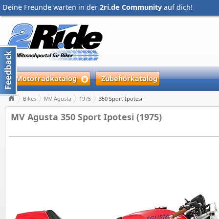
Deine Freunde warten in der
2ri.de Community
auf dich!
Motorradkatalog
Zubehörkatalog
Bikes
MV Agusta
1975
350 Sport Ipotesi
MV Agusta 350 Sport Ipotesi (1975)