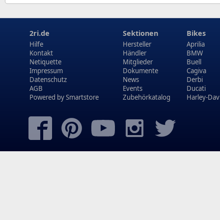
2ri.de
Sektionen
Bikes
Hilfe
Hersteller
Aprilia
Kontakt
Händler
BMW
Netiquette
Mitglieder
Buell
Impressum
Dokumente
Cagiva
Datenschutz
News
Derbi
AGB
Events
Ducati
Powered by
Smartstore
Zubehörkatalog
Harley-Dav