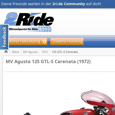
Deine Freunde warten in der
2ri.de Community
auf dich!
Motorradkatalog
Zubehörkatalog
Bikes
MV Agusta
1972
125 GTL-S Carenata
MV Agusta 125 GTL-S Carenata (1972)