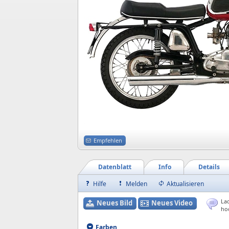
Empfehlen
Datenblatt
Info
Details
Hilfe
Melden
Aktualisieren
Lad
Neues Bild
Neues Video
ho
Farben