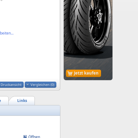
eiten...
Jetzt kaufen
Druckansicht
Vergleichen (
0
)
e
Links
Öffnen