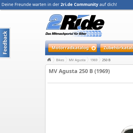
Deine Freunde warten in der
2ri.de Community
auf dich!
Motorradkatalog
Zubehörkatal
Bikes
MV Agusta
1969
250 B
MV Agusta 250 B (1969)