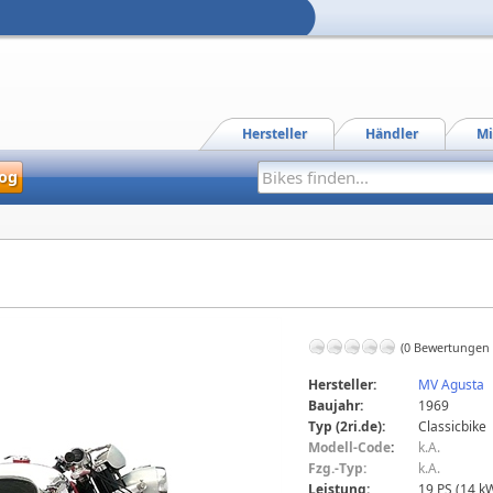
Hersteller
Händler
Mi
og
(0 Bewertungen
Hersteller:
MV Agusta
Baujahr:
1969
Typ (2ri.de):
Classicbike
Modell-Code
:
k.A.
Fzg.-Typ:
k.A.
Leistung:
19 PS (14 k