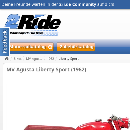
Deine Freunde warten in der
2ri.de Community
auf dich!
Motorradkatalog
Zubehörkatalog
Bikes
MV Agusta
1962
Liberty Sport
MV Agusta Liberty Sport (1962)