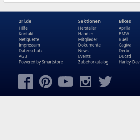
2ri.de
Sektionen
Bikes
Hilfe
Hersteller
Aprilia
Kontakt
Händler
BMW
Netiquette
Mitglieder
Buell
Impressum
Dokumente
Cagiva
Datenschutz
News
Derbi
AGB
Events
Ducati
Powered by
Smartstore
Zubehörkatalog
Harley-Dav