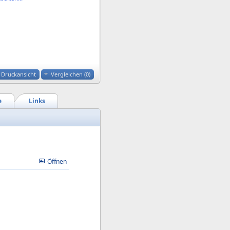
Druckansicht
Vergleichen (
0
)
e
Links
Öffnen