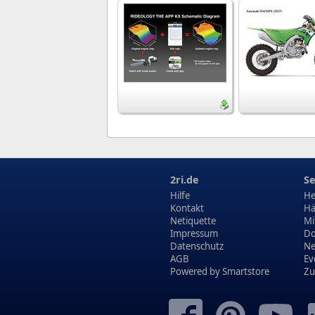
2ri.de
Se
Hilfe
He
Kontakt
Hä
Netiquette
Mi
Impressum
Do
Datenschutz
N
AGB
Ev
Powered by
Smartstore
Zu