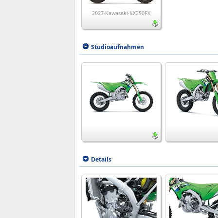
2027-Kawasaki-KX250FX
Studioaufnahmen
Details