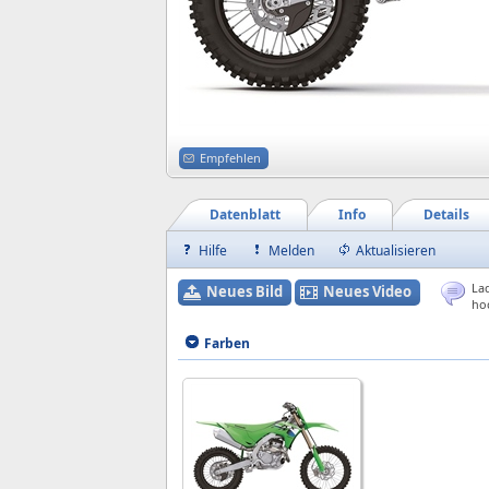
Empfehlen
Datenblatt
Info
Details
Hilfe
Melden
Aktualisieren
Lad
Neues Bild
Neues Video
ho
Farben