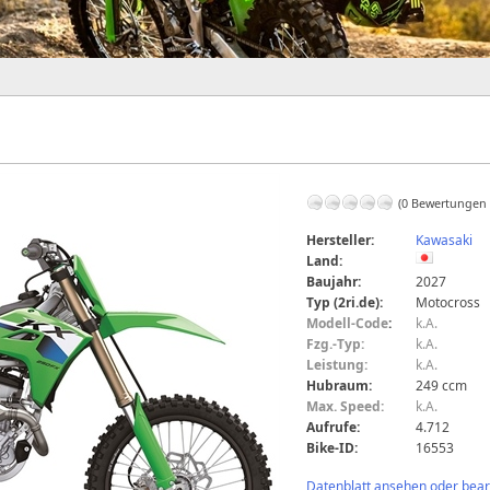
(0 Bewertungen
Hersteller:
Kawasaki
Land:
Baujahr:
2027
Typ (2ri.de):
Motocross
Modell-Code
:
k.A.
Fzg.-Typ:
k.A.
Leistung:
k.A.
Hubraum:
249 ccm
Max. Speed:
k.A.
Aufrufe:
4.712
Bike-ID:
16553
Datenblatt ansehen oder bearb