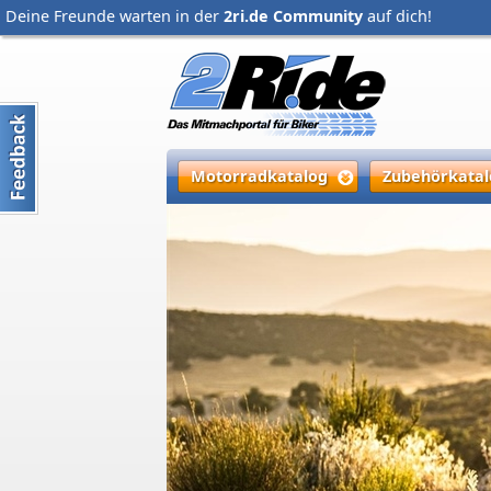
Deine Freunde warten in der
2ri.de Community
auf dich!
Motorradkatalog
Zubehörkatal