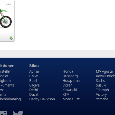
ktionen
Bikes
rsteller
Aprilia
Honda
MV Agusta
ndler
BMW
Husaberg
Royal Enfiel
tglieder
Buell
Husqvarna
Sachs
kumente
Cagiva
Indian
Suzuki
ews
Derbi
Kawasaki
Triumph
ents
Ducati
KTM
Victory
behörkatalog
Harley-Davidson
Moto Guzzi
Yamaha