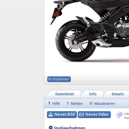
Empfehlen
Datenblatt
Info
Details
Hilfe
Melden
Aktualisieren
Lad
Neues Bild
Neues Video
ho
Studioaufnahmen