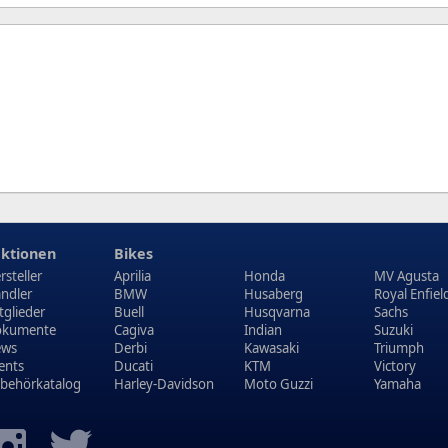
ktionen
Bikes
rsteller
Aprilia
Honda
MV Agusta
ndler
BMW
Husaberg
Royal Enfiel
tglieder
Buell
Husqvarna
Sachs
kumente
Cagiva
Indian
Suzuki
ews
Derbi
Kawasaki
Triumph
ents
Ducati
KTM
Victory
behörkatalog
Harley-Davidson
Moto Guzzi
Yamaha