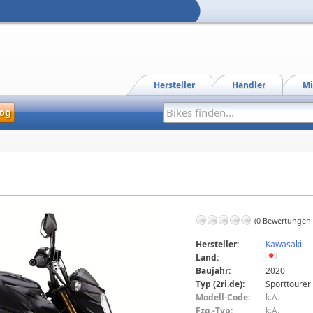
Hersteller
Händler
Mi
og
(0 Bewertungen
Hersteller:
Kawasaki
Land:
Baujahr:
2020
Typ (2ri.de):
Sporttourer
Modell-Code
:
k.A.
Fzg.-Typ:
k.A.