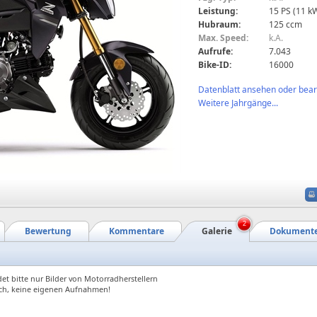
Leistung:
15 PS (11 k
Hubraum:
125 ccm
Max. Speed:
k.A.
Aufrufe:
7.043
Bike-ID:
16000
Datenblatt ansehen oder bearb
Weitere Jahrgänge...
2
Bewertung
Kommentare
Galerie
Dokument
et bitte nur Bilder von Motorradherstellern
ch, keine eigenen Aufnahmen!