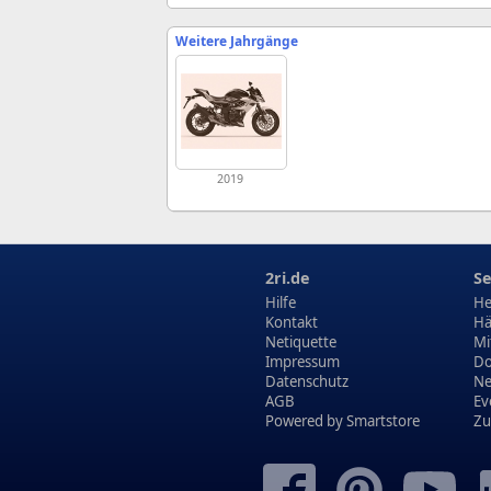
Weitere Jahrgänge
2019
2ri.de
Se
Hilfe
He
Kontakt
Hä
Netiquette
Mi
Impressum
Do
Datenschutz
N
AGB
Ev
Powered by
Smartstore
Zu