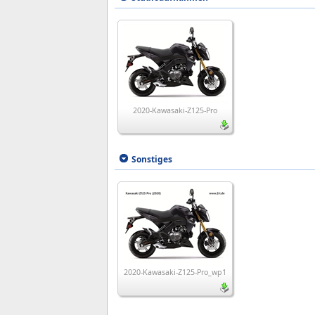
2020-Kawasaki-Z125-Pro
Sonstiges
2020-Kawasaki-Z125-Pro_wp1