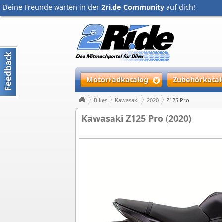
Deine Freunde warten in der
2ri.de Community
auf dich!
Motorradkatalog
Zubehörkatal
Bikes
Kawasaki
2020
Z125 Pro
Kawasaki Z125 Pro (2020)