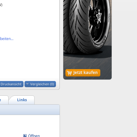
W)
eiten...
Jetzt kaufen
Druckansicht
Vergleichen (
0
)
e
Links
Öffnen