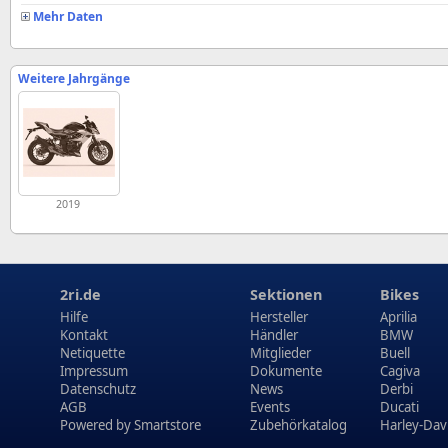
Mehr Daten
Weitere Jahrgänge
2019
2ri.de
Sektionen
Bikes
Hilfe
Hersteller
Aprilia
Kontakt
Händler
BMW
Netiquette
Mitglieder
Buell
Impressum
Dokumente
Cagiva
Datenschutz
News
Derbi
AGB
Events
Ducati
Powered by
Smartstore
Zubehörkatalog
Harley-Dav