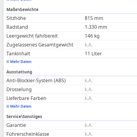
Maße\Gewichte
Sitzhöhe
815
mm
Radstand
1.330
mm
Leergewicht fahrbereit
146
kg
Zugelassenes Gesamtgewicht
k.A.
Tankinhalt
11
Liter
Mehr Daten
Ausstattung
Anti-Blockier-System (ABS)
k.A.
Drosselung
k.A.
Lieferbare Farben
k.A.
Mehr Daten
Service\Sonstiges
Garantie
k.A.
Führerscheinklasse
k.A.