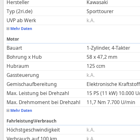
Hersteller
Kawasaki
Typ (2ri.de)
Sporttourer
UVP ab Werk
k.A.
Mehr Daten
Motor
Bauart
1-Zylinder, 4-Takter
Bohrung x Hub
58
x
47,2
mm
Hubraum
125
ccm
Gassteuerung
k.A.
Gemischaufbereitung
Elektronische Kraftstof
Max. Leistung bei Drehzahl
15 PS (11 kW)
10.000
U
Max. Drehmoment bei Drehzahl
11,7
Nm
7.700
U/min
Mehr Daten
Fahrleistung\Verbrauch
Höchstgeschwindigkeit
k.A.
Verbrauch auf 100 km
k.A.