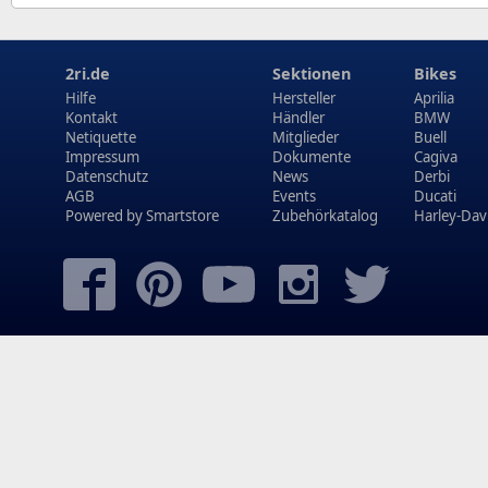
2ri.de
Sektionen
Bikes
Hilfe
Hersteller
Aprilia
Kontakt
Händler
BMW
Netiquette
Mitglieder
Buell
Impressum
Dokumente
Cagiva
Datenschutz
News
Derbi
AGB
Events
Ducati
Powered by
Smartstore
Zubehörkatalog
Harley-Dav