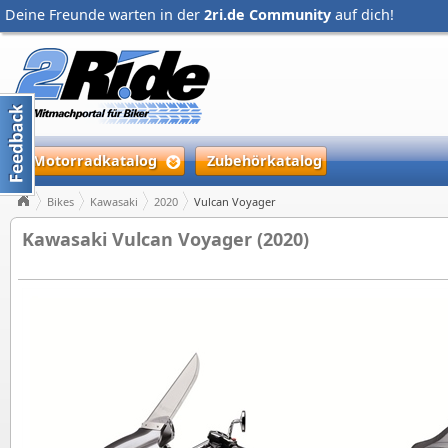
Deine Freunde warten in der
2ri.de Community
auf dich!
Motorradkatalog
Zubehörkatalog
Bikes
Kawasaki
2020
Vulcan Voyager
Kawasaki Vulcan Voyager (2020)