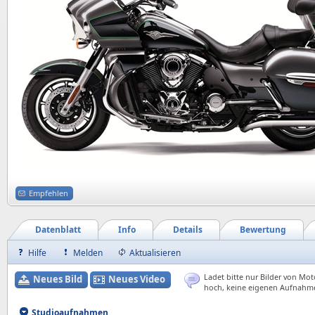
Empfehlen
Datenblatt
Info
Details
Bewertung
Hilfe
Melden
Aktualisieren
Ladet bitte nur Bilder von Mot
Neues Bild
Neues Video
hoch, keine eigenen Aufnahm
Studioaufnahmen