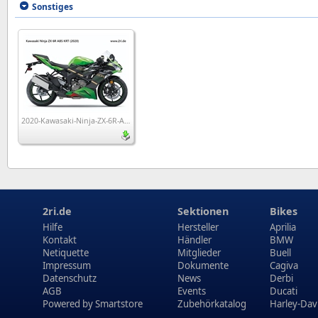
Sonstiges
2020-Kawasaki-Ninja-ZX-6R-ABS-KRT_wp1
2ri.de
Sektionen
Bikes
Hilfe
Hersteller
Aprilia
Kontakt
Händler
BMW
Netiquette
Mitglieder
Buell
Impressum
Dokumente
Cagiva
Datenschutz
News
Derbi
AGB
Events
Ducati
Powered by
Smartstore
Zubehörkatalog
Harley-Dav