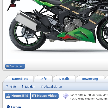
Empfehlen
Datenblatt
Info
Details
Bewertung
Hilfe
Melden
Aktualisieren
Ladet bitte nur Bilder von Mot
Neues Bild
Neues Video
hoch, keine eigenen Aufnahm
Farben