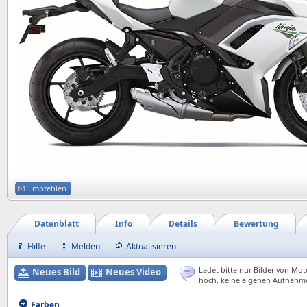
Empfehlen
Datenblatt
Info
Details
Bewertung
Hilfe
Melden
Aktualisieren
Ladet bitte nur Bilder von Mot
Neues Bild
Neues Video
hoch, keine eigenen Aufnahm
Farben