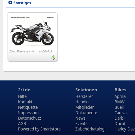
Sonstiges
2020-Kawasaki-Ninja-650-ABS_wp1
2ri.de
Sektionen
Bikes
Hilfe
Hersteller
Aprilia
Kontakt
Händler
BMW
Netiquette
Mitglieder
Buell
Impressum
Dokumente
Cagiva
Datenschutz
News
Derbi
AGB
Events
Ducati
Powered by
Smartstore
Zubehörkatalog
Harley-Dav