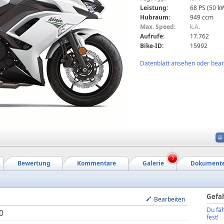
Leistung:
68 PS (50 k
Hubraum:
949 ccm
Max. Speed:
k.A.
Aufrufe:
17.762
Bike-ID:
15992
Datenblatt ansehen oder bearb
3
Bewertung
Kommentare
Galerie
Dokument
Gefa
Bearbeiten
Du fäh
0
fest!