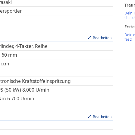
asaki
Trau
ersportler
Dein 
dies d
Erste
Dein 
Bearbeiten
fest!
linder, 4-Takter, Reihe
x
60
mm
ccm
ktronische Kraftstoffeinspritzung
PS (50 kW)
8.000
U/min
Nm
6.700
U/min
Bearbeiten