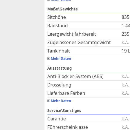
Maße\Gewichte
Sitzhöhe
835
Radstand
1.4
Leergewicht fahrbereit
235
Zugelassenes Gesamtgewicht
k.A.
Tankinhalt
19
L
Mehr Daten
Ausstattung
Anti-Blockier-System (ABS)
k.A.
Drosselung
k.A.
Lieferbare Farben
k.A.
Mehr Daten
Service\Sonstiges
Garantie
k.A.
Führerscheinklasse
k.A.