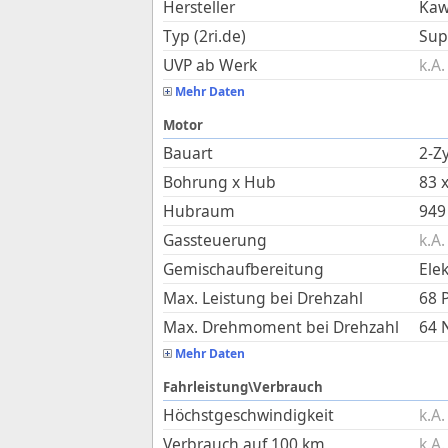
Hersteller
Kaw
Typ (2ri.de)
Sup
UVP ab Werk
k.A.
Mehr Daten
Motor
Bauart
2-Zy
Bohrung x Hub
83
Hubraum
949
Gassteuerung
k.A.
Gemischaufbereitung
Ele
Max. Leistung bei Drehzahl
68 
Max. Drehmoment bei Drehzahl
64
Mehr Daten
Fahrleistung\Verbrauch
Höchstgeschwindigkeit
k.A.
Verbrauch auf 100 km
k.A.