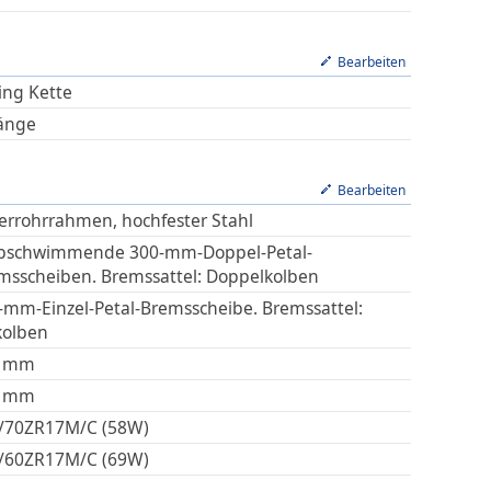
Bearbeiten
ing Kette
änge
Bearbeiten
terrohrrahmen, hochfester Stahl
bschwimmende 300-mm-Doppel-Petal-
msscheiben. Bremssattel: Doppelkolben
-mm-Einzel-Petal-Bremsscheibe. Bremssattel:
kolben
mm
mm
/70ZR17M/C (58W)
/60ZR17M/C (69W)