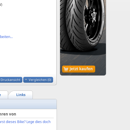
W)
eiten...
Jetzt kaufen
Druckansicht
Vergleichen (
0
)
e
Links
hren von
rst dieses Bike? Lege dies doch