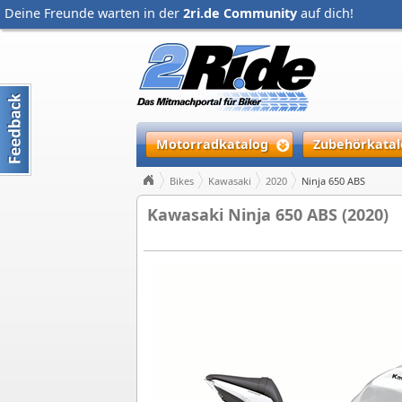
Deine Freunde warten in der
2ri.de Community
auf dich!
Motorradkatalog
Zubehörkatal
Bikes
Kawasaki
2020
Ninja 650 ABS
Kawasaki Ninja 650 ABS (2020)