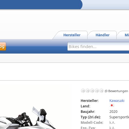
Hersteller
Händler
Mi
og
(0 Bewertungen
Hersteller:
Kawasaki
Land:
Baujahr:
2020
Typ (2ri.de):
Supersportl
Modell-Code
:
k.A.
Fzg.-Typ:
k.A.