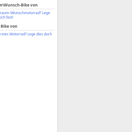
m\Wunsch-Bike von
Traum-\Wunschmotorrad? Lege
och fest!
 Bike von
erstes Motorrad? Lege dies doch