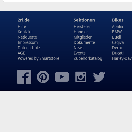
2ri.de
Sektionen
Bikes
Hilfe
Hersteller
Aprilia
Kontakt
Händler
BMW
Netiquette
Mitglieder
Buell
Impressum
Dokumente
Cagiva
Datenschutz
News
Derbi
AGB
Events
Ducati
Powered by
Smartstore
Zubehörkatalog
Harley-Dav