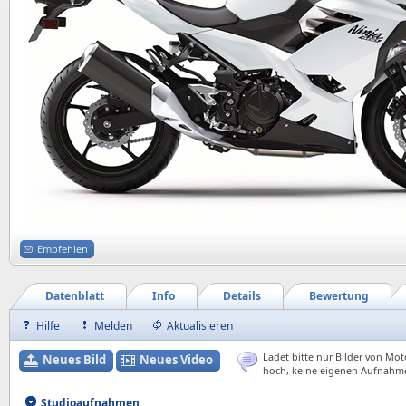
Empfehlen
Datenblatt
Info
Details
Bewertung
Hilfe
Melden
Aktualisieren
Ladet bitte nur Bilder von Mot
Neues Bild
Neues Video
hoch, keine eigenen Aufnahm
Studioaufnahmen