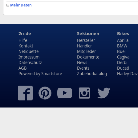
Mehr Daten
2ri.de
Sektionen
Bikes
Hilfe
Hersteller
Aprilia
Kontakt
Händler
BMW
Netiquette
Mitglieder
Buell
Impressum
Dokumente
Cagiva
Datenschutz
News
Derbi
AGB
Events
Ducati
Powered by
Smartstore
Zubehörkatalog
Harley-Dav