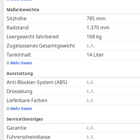
Maße\Gewichte
Sitzhöhe
785
mm
Radstand
1.370
mm
Leergewicht fahrbereit
168
kg
Zugelassenes Gesamtgewicht
k.A.
Tankinhalt
14
Liter
Mehr Daten
Ausstattung
Anti-Blockier-System (ABS)
k.A.
Drosselung
k.A.
Lieferbare Farben
k.A.
Mehr Daten
Service\Sonstiges
Garantie
k.A.
Führerscheinklasse
k.A.