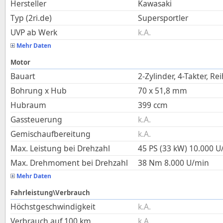
Hersteller
Kawasaki
Typ (2ri.de)
Supersportler
UVP ab Werk
k.A.
Mehr Daten
Motor
Bauart
2-Zylinder, 4-Takter, Re
Bohrung x Hub
70
x
51,8
mm
Hubraum
399
ccm
Gassteuerung
k.A.
Gemischaufbereitung
k.A.
Max. Leistung bei Drehzahl
45 PS (33 kW)
10.000
U
Max. Drehmoment bei Drehzahl
38
Nm
8.000
U/min
Mehr Daten
Fahrleistung\Verbrauch
Höchstgeschwindigkeit
k.A.
Verbrauch auf 100 km
k.A.