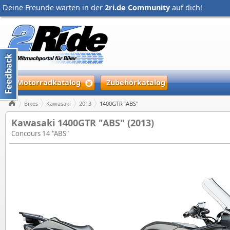
Deine Freunde warten in der
2ri.de Community
auf dich!
Motorradkatalog
Zubehörkatalog
Bikes
Kawasaki
2013
1400GTR "ABS"
Kawasaki 1400GTR "ABS" (2013)
Concours 14 "ABS"