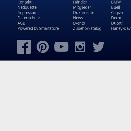
Kontakt
Händler
BMW
Netiquette
Mitglieder
Buell
Impressum
Dokumente
Cagiva
Datenschutz
News
Derbi
AGB
Events
Ducati
Powered by
Smartstore
Zubehörkatalog
Harley-Dav