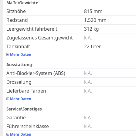
Maße\Gewichte
Sitzhöhe
815
mm
Radstand
1.520
mm
Leergewicht fahrbereit
312
kg
Zugelassenes Gesamtgewicht
k.A.
Tankinhalt
22
Liter
Mehr Daten
Ausstattung
Anti-Blockier-System (ABS)
k.A.
Drosselung
k.A.
Lieferbare Farben
k.A.
Mehr Daten
Service\Sonstiges
Garantie
k.A.
Führerscheinklasse
k.A.
Mehr Daten