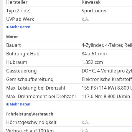
Hersteller
Kawasaki
Typ (2ri.de)
Sporttourer
UVP ab Werk
k.A.
Mehr Daten
Motor
Bauart
4-Zylinder, 4-Takter, Re
Bohrung x Hub
84
x
61
mm
Hubraum
1.352
ccm
Gassteuerung
DOHC, 4 Ventile pro Zy
Gemischaufbereitung
Elektronische Kraftsto
Max. Leistung bei Drehzahl
155 PS (114 kW)
8.800
Max. Drehmoment bei Drehzahl
117,6
Nm
8.800
U/min
Mehr Daten
Fahrleistung\Verbrauch
Höchstgeschwindigkeit
k.A.
Verbrauch auf 100 km
k.A.