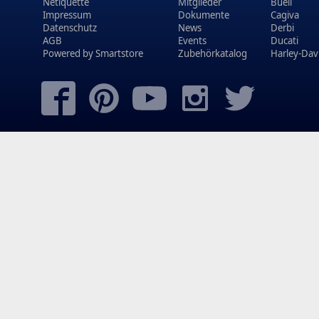
Netiquette
Mitglieder
Buell
Impressum
Dokumente
Cagiva
Datenschutz
News
Derbi
AGB
Events
Ducati
Powered by
Smartstore
Zubehörkatalog
Harley-Dav