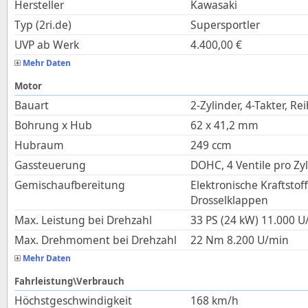
Hersteller
Kawasaki
Typ (2ri.de)
Supersportler
UVP ab Werk
4.400,00
€
Mehr Daten
Motor
Bauart
2-Zylinder, 4-Takter, Re
Bohrung x Hub
62
x
41,2
mm
Hubraum
249
ccm
Gassteuerung
DOHC, 4 Ventile pro Zy
Gemischaufbereitung
Elektronische Kraftstof
Drosselklappen
Max. Leistung bei Drehzahl
33 PS (24 kW)
11.000
U
Max. Drehmoment bei Drehzahl
22
Nm
8.200
U/min
Mehr Daten
Fahrleistung\Verbrauch
Höchstgeschwindigkeit
168
km/h