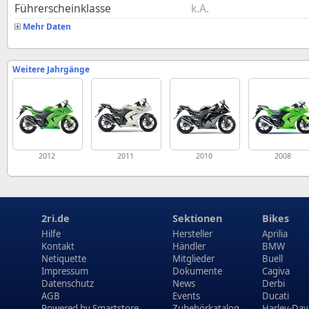
Führerscheinklasse
k.A.
Mehr Daten
Weitere Jahrgänge
2012
2011
2010
2008
2ri.de
Sektionen
Bikes
Hilfe
Hersteller
Aprilia
Kontakt
Händler
BMW
Netiquette
Mitglieder
Buell
Impressum
Dokumente
Cagiva
Datenschutz
News
Derbi
AGB
Events
Ducati
Powered by
Smartstore
Zubehörkatalog
Harley-Dav