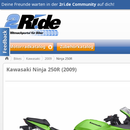
Deine Freunde warten in der
2ri.de Community
auf dich!
Motorradkatalog
Zubehörkatalog
Bikes
Kawasaki
2009
Ninja 250R
Kawasaki Ninja 250R (2009)