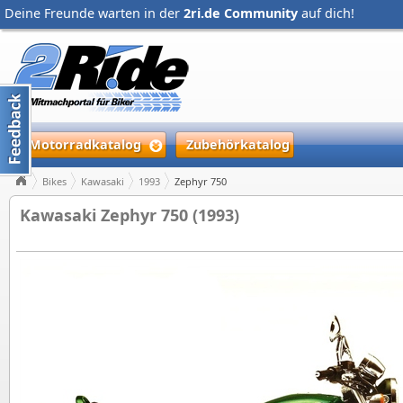
Deine Freunde warten in der
2ri.de Community
auf dich!
Motorradkatalog
Zubehörkatalog
Bikes
Kawasaki
1993
Zephyr 750
Kawasaki Zephyr 750 (1993)