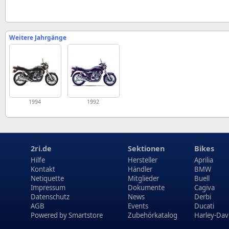
Weitere Jahrgänge
1994
1992
2ri.de
Sektionen
Bikes
Hilfe
Hersteller
Aprilia
Kontakt
Händler
BMW
Netiquette
Mitglieder
Buell
Impressum
Dokumente
Cagiva
Datenschutz
News
Derbi
AGB
Events
Ducati
Powered by
Smartstore
Zubehörkatalog
Harley-Dav