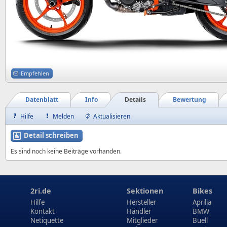
Empfehlen
Datenblatt
Info
Details
Bewertung
Hilfe
Melden
Aktualisieren
Detail schreiben
Es sind noch keine Beiträge vorhanden.
2ri.de
Sektionen
Bikes
Hilfe
Hersteller
Aprilia
Kontakt
Händler
BMW
Netiquette
Mitglieder
Buell