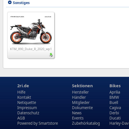
Sonstiges
KTM_890_Duke_R_2020_wp1
2ri.de
Sektionen
Bikes
Hilfe
Hersteller
Aprilia
Kontakt
Händler
BMW
Netiquette
Mitglieder
Buell
Impressum
Dokumente
Cagiva
Datenschutz
News
Derbi
AGB
Events
Ducati
Powered by
Smartstore
Zubehörkatalog
Harley-Dav