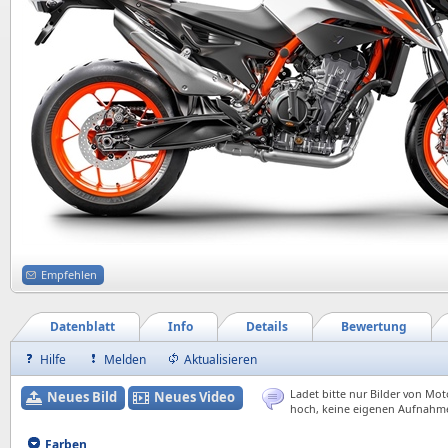
Empfehlen
Datenblatt
Info
Details
Bewertung
Hilfe
Melden
Aktualisieren
Ladet bitte nur Bilder von Mot
Neues Bild
Neues Video
hoch, keine eigenen Aufnahm
Farben