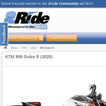
Deine Freunde warten in der
2ri.de Community
auf dich!
Motorradkatalog
Zubehörkatalog
Bikes
KTM
2020
890 Duke R
KTM 890 Duke R (2020)