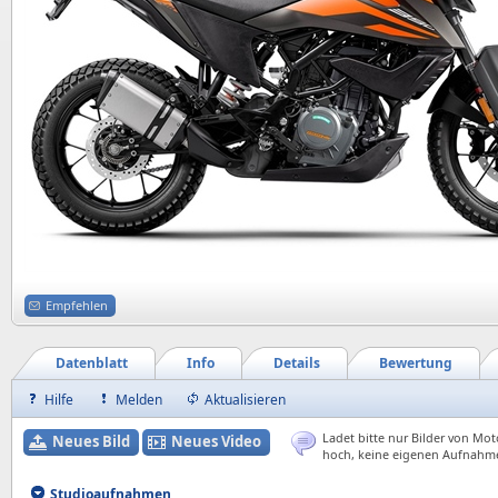
Empfehlen
Datenblatt
Info
Details
Bewertung
Hilfe
Melden
Aktualisieren
Ladet bitte nur Bilder von Mot
Neues Bild
Neues Video
hoch, keine eigenen Aufnahm
Studioaufnahmen