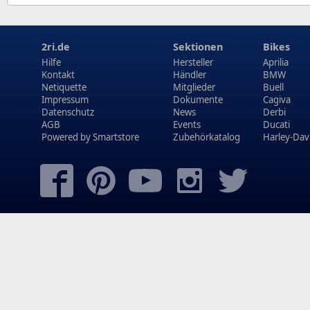
2ri.de
Sektionen
Bikes
Hilfe
Hersteller
Aprilia
Kontakt
Händler
BMW
Netiquette
Mitglieder
Buell
Impressum
Dokumente
Cagiva
Datenschutz
News
Derbi
AGB
Events
Ducati
Powered by
Smartstore
Zubehörkatalog
Harley-Dav