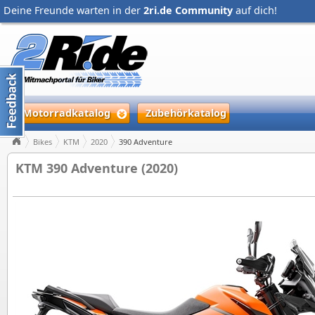
Deine Freunde warten in der
2ri.de Community
auf dich!
Motorradkatalog
Zubehörkatalog
Bikes
KTM
2020
390 Adventure
KTM 390 Adventure (2020)