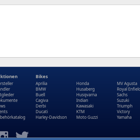
ktionen
Bikes
rsteller
Aprilia
Honda
MV Agusta
ndler
BMW
Husaberg
Royal Enfiel
tglieder
Buell
Husqvarna
Sachs
kumente
Cagiva
Indian
Suzuki
ews
Derbi
Kawasaki
Triumph
ents
Ducati
KTM
Victory
behörkatalog
Harley-Davidson
Moto Guzzi
Yamaha