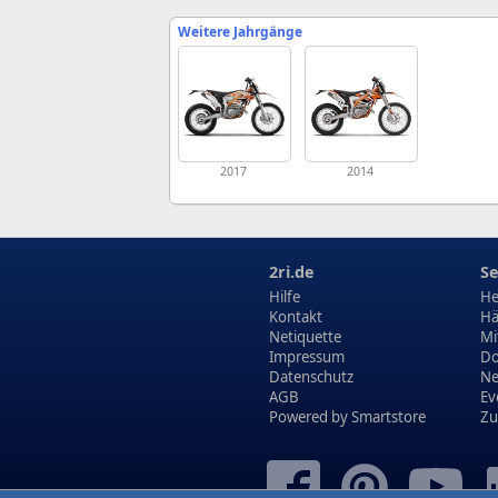
Weitere Jahrgänge
2017
2014
2ri.de
Se
Hilfe
He
Kontakt
Hä
Netiquette
Mi
Impressum
Do
Datenschutz
N
AGB
Ev
Powered by
Smartstore
Zu