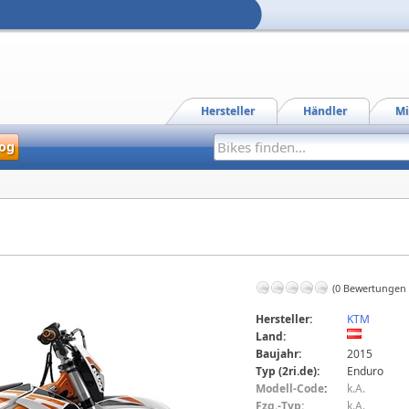
Hersteller
Händler
Mi
og
(0 Bewertungen
Hersteller:
KTM
Land:
Baujahr:
2015
Typ (2ri.de):
Enduro
Modell-Code
:
k.A.
Fzg.-Typ:
k.A.