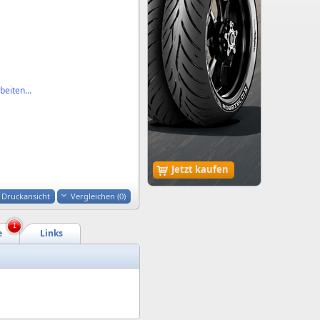
eiten...
Jetzt kaufen
Druckansicht
Vergleichen (
0
)
1
e
Links