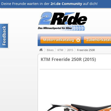
Deine Freunde warten in der
2ri.de Community
auf dich!
Motorradkatalog
Zubehörkatal
Bikes
KTM
2015
Freeride 250R
KTM Freeride 250R (2015)