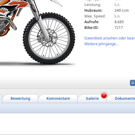
Leistung:
k.A.
Hubraum:
249 ccm
Max. Speed:
k.A.
Aufrufe:
8.685
Bike-ID:
7217
Datenblatt ansehen oder bearb
Weitere Jahrgänge...
17
Bewertung
Kommentare
Galerie
Dokument