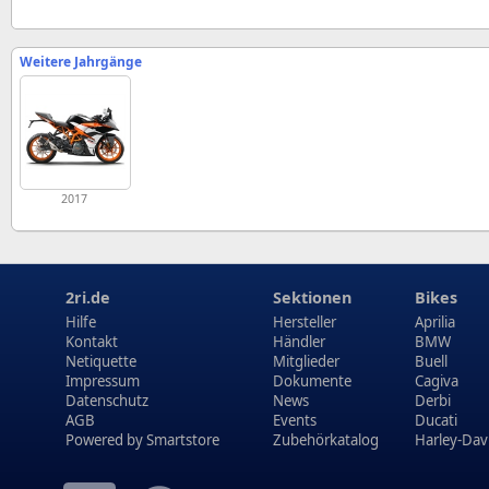
Weitere Jahrgänge
2017
2ri.de
Sektionen
Bikes
Hilfe
Hersteller
Aprilia
Kontakt
Händler
BMW
Netiquette
Mitglieder
Buell
Impressum
Dokumente
Cagiva
Datenschutz
News
Derbi
AGB
Events
Ducati
Powered by
Smartstore
Zubehörkatalog
Harley-Dav