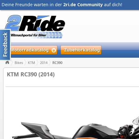
Deine Freunde warten in der
2ri.de Community
auf dich!
Motorradkatalog
Zubehörkatalog
Bikes
KTM
2014
RC390
KTM RC390 (2014)