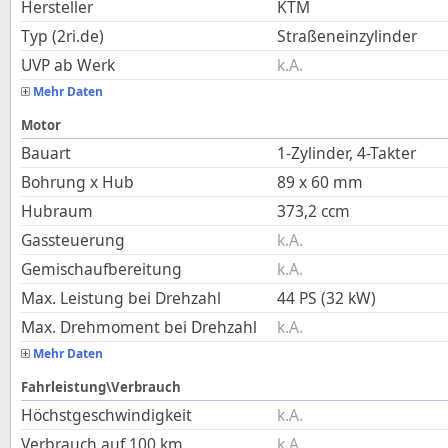
Hersteller
KTM
Typ (2ri.de)
Straßeneinzylinder
UVP ab Werk
k.A.
Mehr Daten
Motor
Bauart
1-Zylinder, 4-Takter
Bohrung x Hub
89
x
60
mm
Hubraum
373,2
ccm
Gassteuerung
k.A.
Gemischaufbereitung
k.A.
Max. Leistung bei Drehzahl
44 PS (32 kW)
Max. Drehmoment bei Drehzahl
k.A.
Mehr Daten
Fahrleistung\Verbrauch
Höchstgeschwindigkeit
k.A.
Verbrauch auf 100 km
k.A.