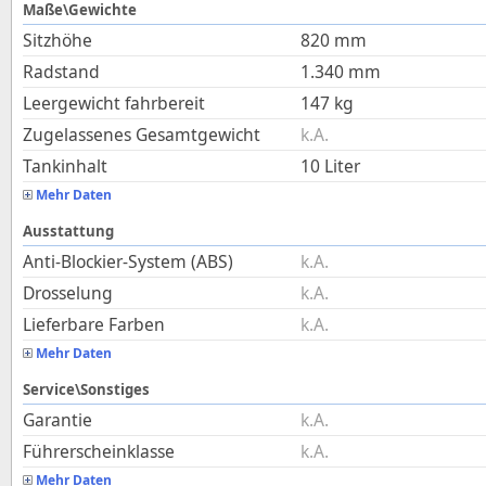
Maße\Gewichte
Sitzhöhe
820
mm
Radstand
1.340
mm
Leergewicht fahrbereit
147
kg
Zugelassenes Gesamtgewicht
k.A.
Tankinhalt
10
Liter
Mehr Daten
Ausstattung
Anti-Blockier-System (ABS)
k.A.
Drosselung
k.A.
Lieferbare Farben
k.A.
Mehr Daten
Service\Sonstiges
Garantie
k.A.
Führerscheinklasse
k.A.
Mehr Daten