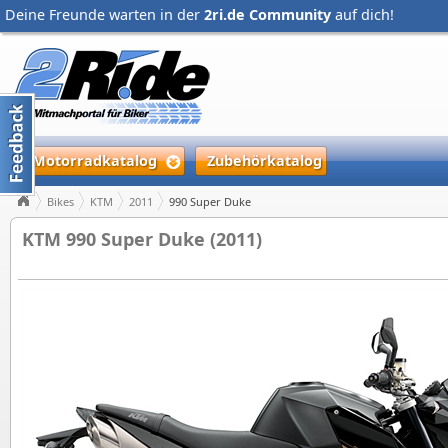
Deine Freunde warten in der
2ri.de Community
auf dich!
Motorradkatalog
Zubehörkatalog
Bikes
KTM
2011
990 Super Duke
KTM 990 Super Duke (2011)