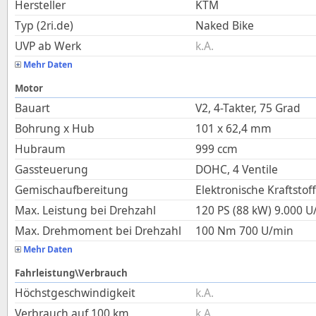
Hersteller
KTM
Typ (2ri.de)
Naked Bike
UVP ab Werk
k.A.
Mehr Daten
Motor
Bauart
V2, 4-Takter, 75 Grad
Bohrung x Hub
101
x
62,4
mm
Hubraum
999
ccm
Gassteuerung
DOHC, 4 Ventile
Gemischaufbereitung
Elektronische Kraftstof
Max. Leistung bei Drehzahl
120 PS (88 kW)
9.000
U
Max. Drehmoment bei Drehzahl
100
Nm
700
U/min
Mehr Daten
Fahrleistung\Verbrauch
Höchstgeschwindigkeit
k.A.
Verbrauch auf 100 km
k.A.