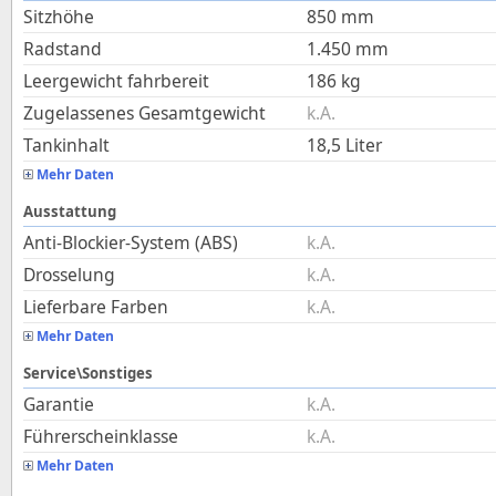
Sitzhöhe
850
mm
Radstand
1.450
mm
Leergewicht fahrbereit
186
kg
Zugelassenes Gesamtgewicht
k.A.
Tankinhalt
18,5
Liter
Mehr Daten
Ausstattung
Anti-Blockier-System (ABS)
k.A.
Drosselung
k.A.
Lieferbare Farben
k.A.
Mehr Daten
Service\Sonstiges
Garantie
k.A.
Führerscheinklasse
k.A.
Mehr Daten