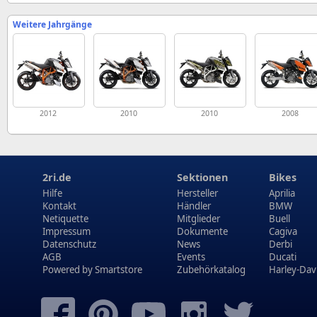
Weitere Jahrgänge
2012
2010
2010
2008
2ri.de
Sektionen
Bikes
Hilfe
Hersteller
Aprilia
Kontakt
Händler
BMW
Netiquette
Mitglieder
Buell
Impressum
Dokumente
Cagiva
Datenschutz
News
Derbi
AGB
Events
Ducati
Powered by
Smartstore
Zubehörkatalog
Harley-Dav