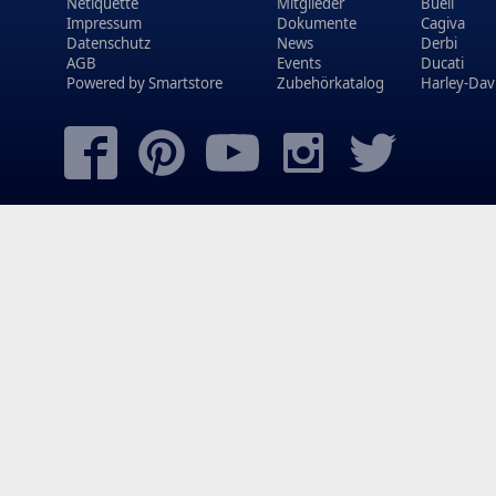
Netiquette
Mitglieder
Buell
Impressum
Dokumente
Cagiva
Datenschutz
News
Derbi
AGB
Events
Ducati
Powered by
Smartstore
Zubehörkatalog
Harley-Dav