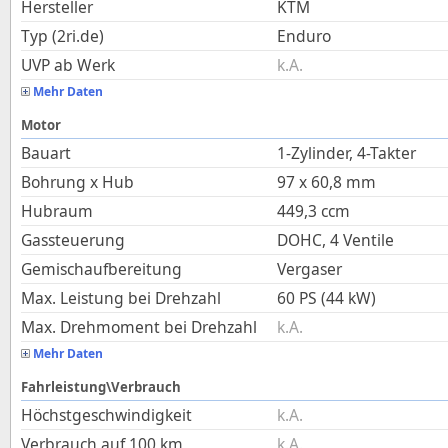
Hersteller
KTM
Typ (2ri.de)
Enduro
UVP ab Werk
k.A.
Mehr Daten
Motor
Bauart
1-Zylinder, 4-Takter
Bohrung x Hub
97
x
60,8
mm
Hubraum
449,3
ccm
Gassteuerung
DOHC, 4 Ventile
Gemischaufbereitung
Vergaser
Max. Leistung bei Drehzahl
60 PS (44 kW)
Max. Drehmoment bei Drehzahl
k.A.
Mehr Daten
Fahrleistung\Verbrauch
Höchstgeschwindigkeit
k.A.
Verbrauch auf 100 km
k.A.