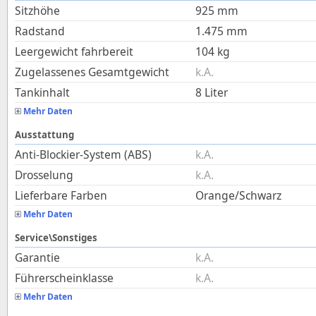
Sitzhöhe
925
mm
Radstand
1.475
mm
Leergewicht fahrbereit
104
kg
Zugelassenes Gesamtgewicht
k.A.
Tankinhalt
8
Liter
Mehr Daten
Ausstattung
Anti-Blockier-System (ABS)
k.A.
Drosselung
k.A.
Lieferbare Farben
Orange/Schwarz
Mehr Daten
Service\Sonstiges
Garantie
k.A.
Führerscheinklasse
k.A.
Mehr Daten