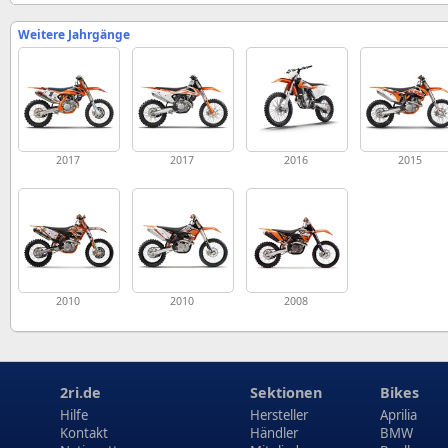
Weitere Jahrgänge
2017
2017
2016
2015
2010
2010
2008
2ri.de
Sektionen
Bikes
Hilfe
Hersteller
Aprilia
Kontakt
Händler
BMW