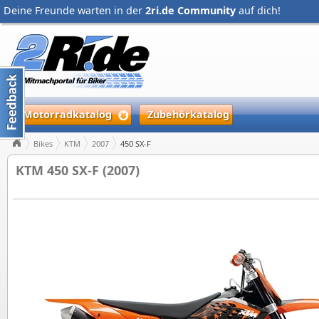
Deine Freunde warten in der
2ri.de Community
auf dich!
Motorradkatalog
Zubehörkatalog
Bikes
KTM
2007
450 SX-F
KTM 450 SX-F (2007)