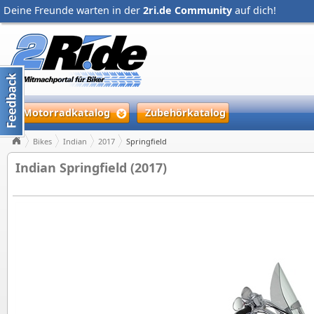
Deine Freunde warten in der
2ri.de Community
auf dich!
Motorradkatalog
Zubehörkatalog
Bikes
Indian
2017
Springfield
Indian Springfield (2017)