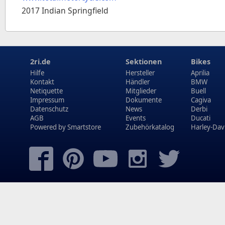
2017 Indian Springfield
2ri.de
Sektionen
Bikes
Hilfe
Hersteller
Aprilia
Kontakt
Händler
BMW
Netiquette
Mitglieder
Buell
Impressum
Dokumente
Cagiva
Datenschutz
News
Derbi
AGB
Events
Ducati
Powered by
Smartstore
Zubehörkatalog
Harley-Dav