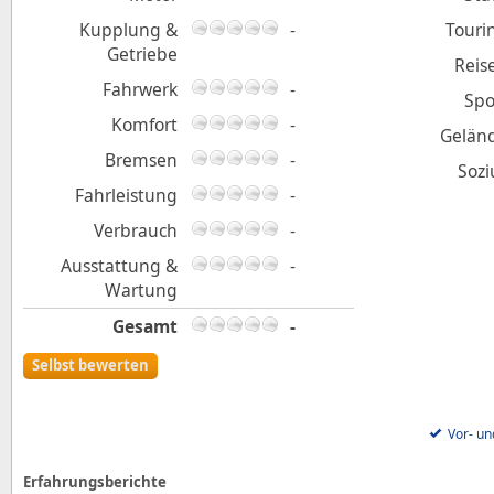
Kupplung &
-
Touri
Getriebe
Reis
Fahrwerk
-
Spo
Komfort
-
Gelän
Bremsen
-
Sozi
Fahrleistung
-
Verbrauch
-
Ausstattung &
-
Wartung
Gesamt
-
Selbst bewerten
Vor- un
Erfahrungsberichte