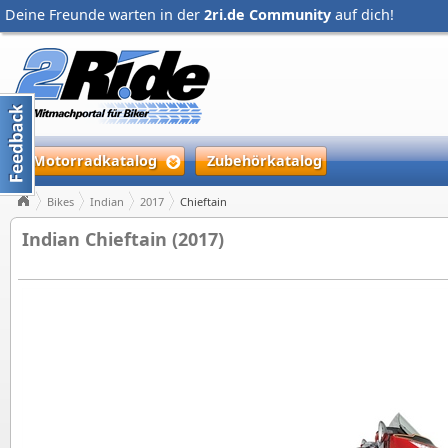
Deine Freunde warten in der
2ri.de Community
auf dich!
Motorradkatalog
Zubehörkatalog
Bikes
Indian
2017
Chieftain
Indian Chieftain (2017)