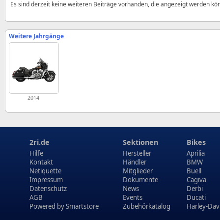
Es sind derzeit keine weiteren Beiträge vorhanden, die angezeigt werden kö
Weitere Jahrgänge
2014
2ri.de
Sektionen
Bikes
Hilfe
Hersteller
Aprilia
Kontakt
Händler
BMW
Netiquette
Mitglieder
Buell
Impressum
Dokumente
Cagiva
Datenschutz
News
Derbi
AGB
Events
Ducati
Powered by
Smartstore
Zubehörkatalog
Harley-Dav